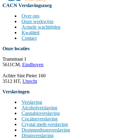
CACN Verslavingszorg
Over ons
Onze werkwijze
Actuele wachttijden
Kwaliteit
Contact
Onze locaties
Tramstraat 1
5611CM,
Eindhoven
Achter Sint Pieter 160
3512 HT,
Utrecht
Verslavingen
Verslaving
Alcoholverslaving
Cannabisverslaving
Cocaïneverslaving
Crystal meth-verslaving
Designerdrugsverslaving
Drugsverslaving