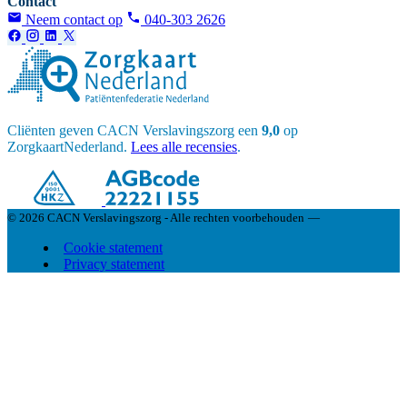
Contact
Neem contact op
040-303 2626
Cliënten geven CACN Verslavingszorg een
9,0
op
ZorgkaartNederland.
Lees alle recensies
.
© 2026 CACN Verslavingszorg - Alle rechten voorbehouden
—
Cookie statement
Privacy statement