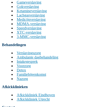
Gameverslaving
Gokverslaving
Ketamineverslaving
Lachgasverslaving
Medicijnverslaving
MDMA-verslaving
Speedverslaving
XTC-verslaving
3-MMC-verslaving
Behandelingen
Verslavingszorg
Ambulante dagbehandeling
Intakegesprek
Voorzorg
Detox
Familiebijeenkomst
Nazorg
Afkickklinieken
Afkickkliniek Eindhoven
Afkickkliniek Utrecht