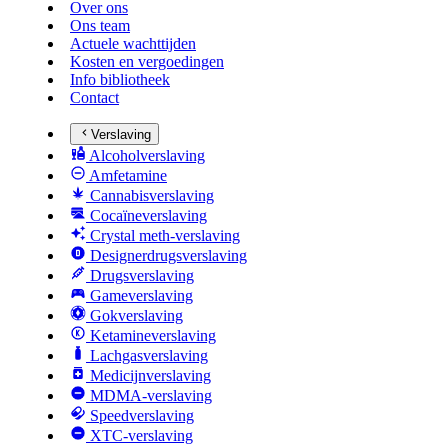
Over ons
Ons team
Actuele wachttijden
Kosten en vergoedingen
Info bibliotheek
Contact
Verslaving
Alcoholverslaving
Amfetamine
Cannabisverslaving
Cocaïneverslaving
Crystal meth-verslaving
Designerdrugsverslaving
Drugsverslaving
Gameverslaving
Gokverslaving
Ketamineverslaving
Lachgasverslaving
Medicijnverslaving
MDMA-verslaving
Speedverslaving
XTC-verslaving