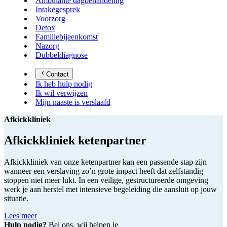
Ambulante dagbehandeling
Intakegesprek
Voorzorg
Detox
Familiebijeenkomst
Nazorg
Dubbeldiagnose
Contact
Ik heb hulp nodig
Ik wil verwijzen
Mijn naaste is verslaafd
Afkickkliniek
Afkickkliniek ketenpartner
Afkickkliniek van onze ketenpartner kan een passende stap zijn
wanneer een verslaving zo’n grote impact heeft dat zelfstandig
stoppen niet meer lukt. In een veilige, gestructureerde omgeving
werk je aan herstel met intensieve begeleiding die aansluit op jouw
situatie.
Lees meer
Hulp nodig?
Bel ons, wij helpen je