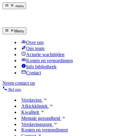
menu
Menu
Over ons
Ons team
Actuele wachttijden
Kosten en vergoedingen
Info bibliotheek
Contact
Neem contact op
Bel ons
Verslaving
Afkickkliniek
Kwaliteit
Mentale gezondheid
Verslavingszorg
Kosten en vergoedingen
Contact