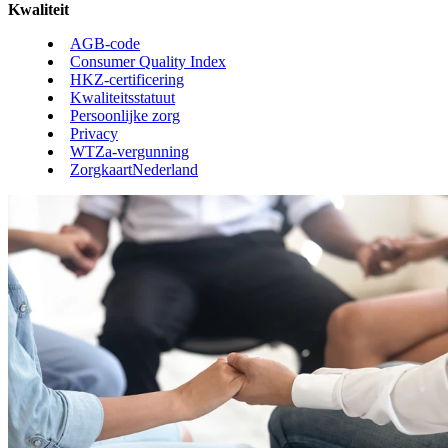
Kwaliteit
AGB-code
Consumer Quality Index
HKZ-certificering
Kwaliteitsstatuut
Persoonlijke zorg
Privacy
WTZa-vergunning
ZorgkaartNederland