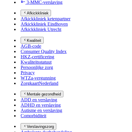
3-MMC-verslaving
Afkickkliniek
Afkickkliniek ketenpartner
Afkickkliniek Eindhoven
Afkickkliniek Utrecht
Kwaliteit
AGB-code
Consumer Quality Index
HKZ-certificering
Kwaliteitsstatuut
Persoonlijke zorg
Privacy
WTZa-vergunning
ZorgkaartNederland
Mentale gezondheid
ADD en verslaving
ADHD en verslaving
Autisme en verslaving
Comorbiditeit
Verslavingszorg