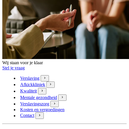
Wij staan voor je klaar
Stel je vraag
Verslaving
Afkickkliniek
Kwaliteit
Mentale gezondheid
Verslavingszorg
Kosten en vergoedingen
Contact