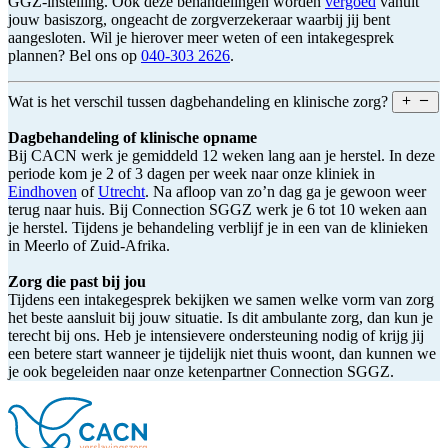
GGZ-instelling. Ook deze behandelingen worden
vergoed
vanuit
jouw basiszorg, ongeacht de zorgverzekeraar waarbij jij bent
aangesloten. Wil je hierover meer weten of een intakegesprek
plannen? Bel ons op
040-303 2626
.
Wat is het verschil tussen dagbehandeling en klinische zorg?
Dagbehandeling of klinische opname
Bij CACN werk je gemiddeld 12 weken lang aan je herstel. In deze
periode kom je 2 of 3 dagen per week naar onze kliniek in
Eindhoven
of
Utrecht
. Na afloop van zo’n dag ga je gewoon weer
terug naar huis. Bij Connection SGGZ werk je 6 tot 10 weken aan
je herstel. Tijdens je behandeling verblijf je in een van de klinieken
in Meerlo of Zuid-Afrika.
Zorg die past bij jou
Tijdens een intakegesprek bekijken we samen welke vorm van zorg
het beste aansluit bij jouw situatie. Is dit ambulante zorg, dan kun je
terecht bij ons. Heb je intensievere ondersteuning nodig of krijg jij
een betere start wanneer je tijdelijk niet thuis woont, dan kunnen we
je ook begeleiden naar onze ketenpartner Connection SGGZ.