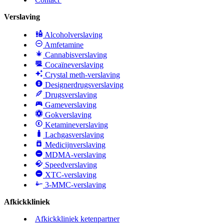
Verslaving
Alcoholverslaving
Amfetamine
Cannabisverslaving
Cocaïneverslaving
Crystal meth-verslaving
Designerdrugsverslaving
Drugsverslaving
Gameverslaving
Gokverslaving
Ketamineverslaving
Lachgasverslaving
Medicijnverslaving
MDMA-verslaving
Speedverslaving
XTC-verslaving
3-MMC-verslaving
Afkickkliniek
Afkickkliniek ketenpartner