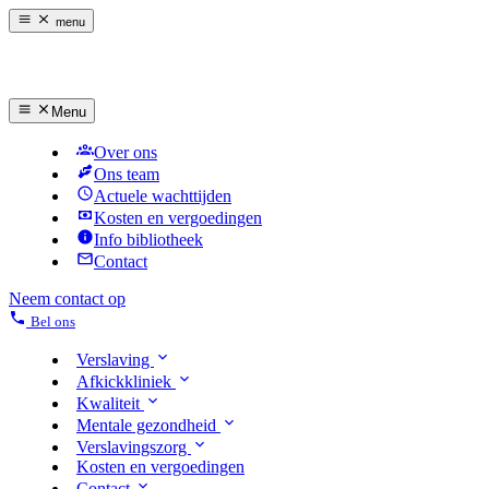
menu
Menu
Over ons
Ons team
Actuele wachttijden
Kosten en vergoedingen
Info bibliotheek
Contact
Neem contact op
Bel ons
Verslaving
Afkickkliniek
Kwaliteit
Mentale gezondheid
Verslavingszorg
Kosten en vergoedingen
Contact