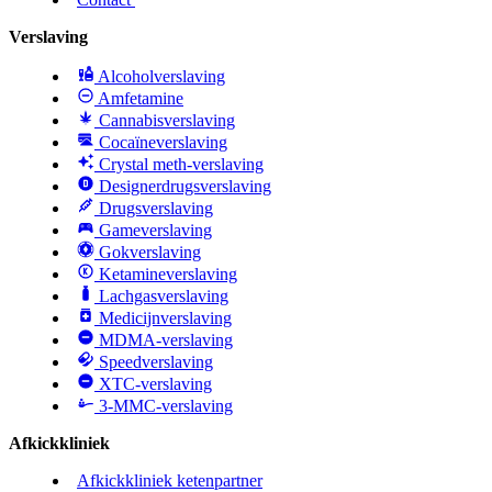
Verslaving
Alcoholverslaving
Amfetamine
Cannabisverslaving
Cocaïneverslaving
Crystal meth-verslaving
Designerdrugsverslaving
Drugsverslaving
Gameverslaving
Gokverslaving
Ketamineverslaving
Lachgasverslaving
Medicijnverslaving
MDMA-verslaving
Speedverslaving
XTC-verslaving
3-MMC-verslaving
Afkickkliniek
Afkickkliniek ketenpartner