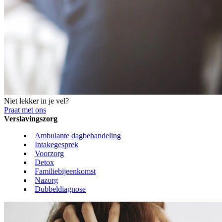
Niet lekker in je vel?
Praat met ons
Verslavingszorg
Ambulante dagbehandeling
Intakegesprek
Voorzorg
Detox
Familiebijeenkomst
Nazorg
Dubbeldiagnose