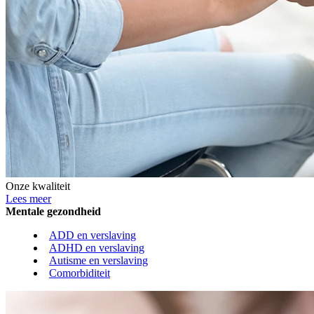
Onze kwaliteit
Lees meer
Mentale gezondheid
ADD en verslaving
ADHD en verslaving
Autisme en verslaving
Comorbiditeit