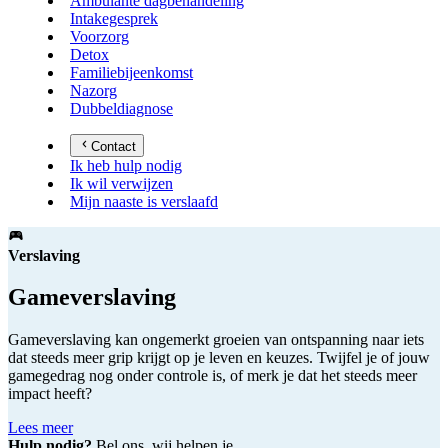
Ambulante dagbehandeling
Intakegesprek
Voorzorg
Detox
Familiebijeenkomst
Nazorg
Dubbeldiagnose
Contact
Ik heb hulp nodig
Ik wil verwijzen
Mijn naaste is verslaafd
Verslaving
Gameverslaving
Gameverslaving kan ongemerkt groeien van ontspanning naar iets
dat steeds meer grip krijgt op je leven en keuzes. Twijfel je of jouw
gamegedrag nog onder controle is, of merk je dat het steeds meer
impact heeft?
Lees meer
Hulp nodig?
Bel ons, wij helpen je