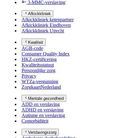
3-MMC-verslaving
Afkickkliniek
Afkickkliniek ketenpartner
Afkickkliniek Eindhoven
Afkickkliniek Utrecht
Kwaliteit
AGB-code
Consumer Quality Index
HKZ-certificering
Kwaliteitsstatuut
Persoonlijke zorg
Privacy
WTZa-vergunning
ZorgkaartNederland
Mentale gezondheid
ADD en verslaving
ADHD en verslaving
Autisme en verslaving
Comorbiditeit
Verslavingszorg