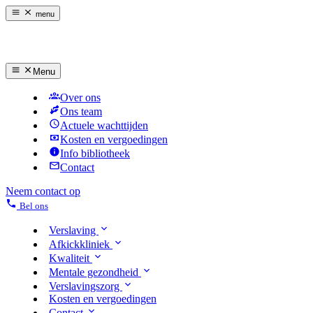
menu
Menu
Over ons
Ons team
Actuele wachttijden
Kosten en vergoedingen
Info bibliotheek
Contact
Neem contact op
Bel ons
Verslaving
Afkickkliniek
Kwaliteit
Mentale gezondheid
Verslavingszorg
Kosten en vergoedingen
Contact