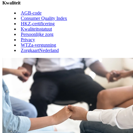
Kwaliteit
AGB-code
Consumer Quality Index
HKZ-certificering
Kwaliteitsstatuut
Persoonlijke zorg
Privacy
WTZa-vergunning
ZorgkaartNederland