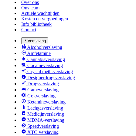
Over ons
Ons team
Actuele wachttijden
Kosten en vergoedingen
Info bibliotheek
Contact
Verslaving
Alcoholverslaving
Amfetamine
Cannabisverslaving
Cocaïneverslaving
Crystal meth-verslaving
Designerdrugsverslaving
Drugsverslaving
Gameverslaving
Gokverslaving
Ketamineverslaving
Lachgasverslaving
Medicijnverslaving
MDMA-verslaving
Speedverslaving
XTC-verslaving