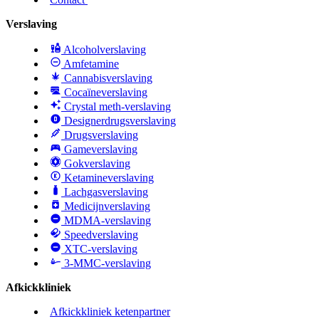
Verslaving
Alcoholverslaving
Amfetamine
Cannabisverslaving
Cocaïneverslaving
Crystal meth-verslaving
Designerdrugsverslaving
Drugsverslaving
Gameverslaving
Gokverslaving
Ketamineverslaving
Lachgasverslaving
Medicijnverslaving
MDMA-verslaving
Speedverslaving
XTC-verslaving
3-MMC-verslaving
Afkickkliniek
Afkickkliniek ketenpartner