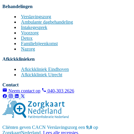
Behandelingen
Verslavingszorg
Ambulante dagbehandeling
Intakegesprek
Voorzorg
Detox
Familiebijeenkomst
Nazorg
Afkickklinieken
Afkickkliniek Eindhoven
Afkickkliniek Utrecht
Contact
Neem contact op
040-303 2626
Cliënten geven CACN Verslavingszorg een
9,0
op
ZorgkaartNederland.
Lees alle recensies
.