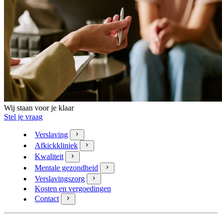
Wij staan voor je klaar
Stel je vraag
Verslaving
Afkickkliniek
Kwaliteit
Mentale gezondheid
Verslavingszorg
Kosten en vergoedingen
Contact