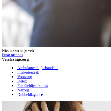
Niet lekker in je vel?
Praat met ons
Verslavingszorg
Ambulante dagbehandeling
Intakegesprek
Voorzorg
Detox
Familiebijeenkomst
Nazorg
Dubbeldiagnose