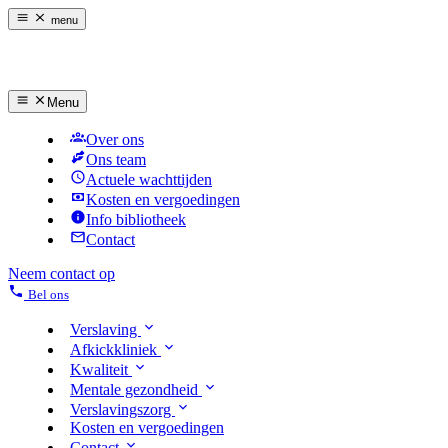
menu
Menu
Over ons
Ons team
Actuele wachttijden
Kosten en vergoedingen
Info bibliotheek
Contact
Neem contact op
Bel ons
Verslaving
Afkickkliniek
Kwaliteit
Mentale gezondheid
Verslavingszorg
Kosten en vergoedingen
Contact