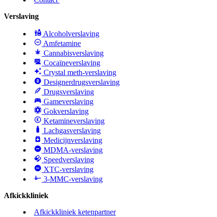
Verslaving
Alcoholverslaving
Amfetamine
Cannabisverslaving
Cocaïneverslaving
Crystal meth-verslaving
Designerdrugsverslaving
Drugsverslaving
Gameverslaving
Gokverslaving
Ketamineverslaving
Lachgasverslaving
Medicijnverslaving
MDMA-verslaving
Speedverslaving
XTC-verslaving
3-MMC-verslaving
Afkickkliniek
Afkickkliniek ketenpartner