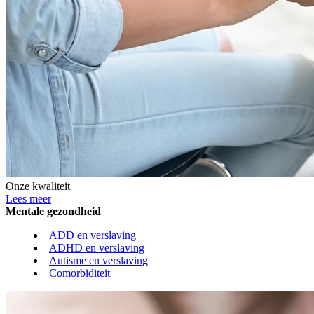
Onze kwaliteit
Lees meer
Mentale gezondheid
ADD en verslaving
ADHD en verslaving
Autisme en verslaving
Comorbiditeit