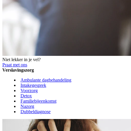
Niet lekker in je vel?
Praat met ons
Verslavingszorg
Ambulante dagbehandeling
Intakegesprek
Voorzorg
Detox
Familiebijeenkomst
Nazorg
Dubbeldiagnose