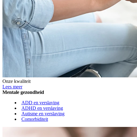
Onze kwaliteit
Lees meer
Mentale gezondheid
ADD en verslaving
ADHD en verslaving
Autisme en verslaving
Comorbiditeit