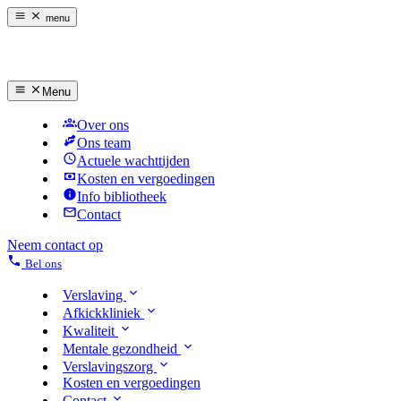
menu
Menu
Over ons
Ons team
Actuele wachttijden
Kosten en vergoedingen
Info bibliotheek
Contact
Neem contact op
Bel ons
Verslaving
Afkickkliniek
Kwaliteit
Mentale gezondheid
Verslavingszorg
Kosten en vergoedingen
Contact