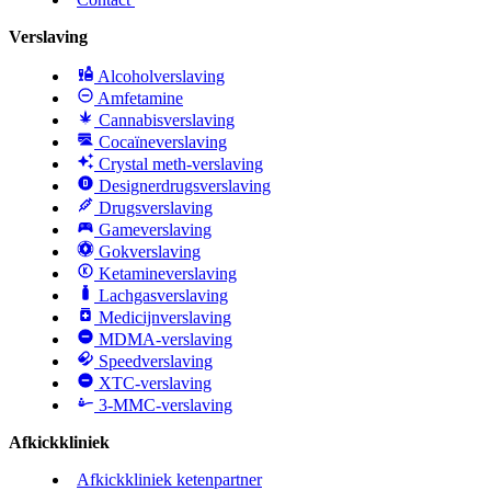
Verslaving
Alcoholverslaving
Amfetamine
Cannabisverslaving
Cocaïneverslaving
Crystal meth-verslaving
Designerdrugsverslaving
Drugsverslaving
Gameverslaving
Gokverslaving
Ketamineverslaving
Lachgasverslaving
Medicijnverslaving
MDMA-verslaving
Speedverslaving
XTC-verslaving
3-MMC-verslaving
Afkickkliniek
Afkickkliniek ketenpartner