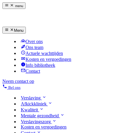
menu
Menu
Over ons
Ons team
Actuele wachttijden
Kosten en vergoedingen
Info bibliotheek
Contact
Neem contact op
Bel ons
Verslaving
Afkickkliniek
Kwaliteit
Mentale gezondheid
Verslavingszorg
Kosten en vergoedingen
Contact