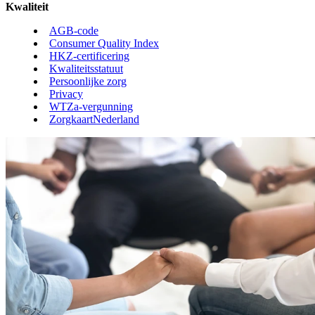
Kwaliteit
AGB-code
Consumer Quality Index
HKZ-certificering
Kwaliteitsstatuut
Persoonlijke zorg
Privacy
WTZa-vergunning
ZorgkaartNederland