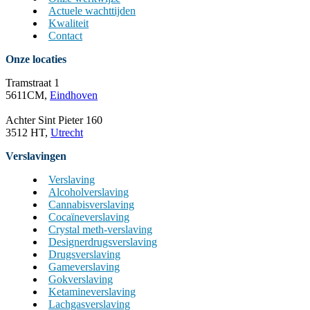
Actuele wachttijden
Kwaliteit
Contact
Onze locaties
Tramstraat 1
5611CM,
Eindhoven
Achter Sint Pieter 160
3512 HT,
Utrecht
Verslavingen
Verslaving
Alcoholverslaving
Cannabisverslaving
Cocaïneverslaving
Crystal meth-verslaving
Designerdrugsverslaving
Drugsverslaving
Gameverslaving
Gokverslaving
Ketamineverslaving
Lachgasverslaving