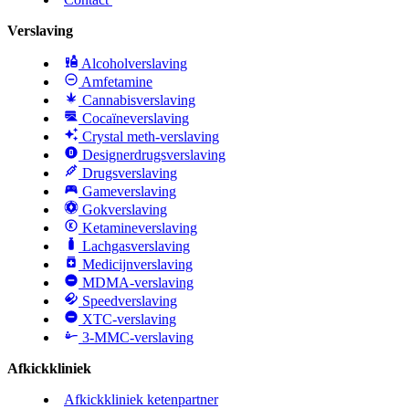
Verslaving
Alcoholverslaving
Amfetamine
Cannabisverslaving
Cocaïneverslaving
Crystal meth-verslaving
Designerdrugsverslaving
Drugsverslaving
Gameverslaving
Gokverslaving
Ketamineverslaving
Lachgasverslaving
Medicijnverslaving
MDMA-verslaving
Speedverslaving
XTC-verslaving
3-MMC-verslaving
Afkickkliniek
Afkickkliniek ketenpartner