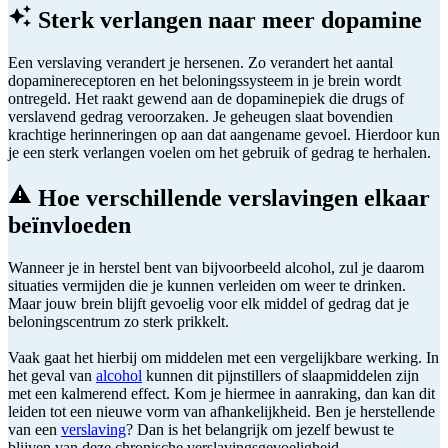
Sterk verlangen naar meer dopamine
Een verslaving verandert je hersenen. Zo verandert het aantal
dopaminereceptoren en het beloningssysteem in je brein wordt
ontregeld. Het raakt gewend aan de dopaminepiek die drugs of
verslavend gedrag veroorzaken. Je geheugen slaat bovendien
krachtige herinneringen op aan dat aangename gevoel. Hierdoor kun
je een sterk verlangen voelen om het gebruik of gedrag te herhalen.
Hoe verschillende verslavingen elkaar
beïnvloeden
Wanneer je in herstel bent van bijvoorbeeld alcohol, zul je daarom
situaties vermijden die je kunnen verleiden om weer te drinken.
Maar jouw brein blijft gevoelig voor elk middel of gedrag dat je
beloningscentrum zo sterk prikkelt.
Vaak gaat het hierbij om middelen met een vergelijkbare werking. In
het geval van
alcohol
kunnen dit pijnstillers of slaapmiddelen zijn
met een kalmerend effect. Kom je hiermee in aanraking, dan kan dit
leiden tot een nieuwe vorm van afhankelijkheid. Ben je herstellende
van een
verslaving
? Dan is het belangrijk om jezelf bewust te
blijven van deze chronische verslavingsgevoeligheid.