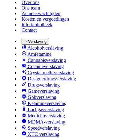
Over ons
Ons team
Actuele wachttijden
Kosten en vergoedingen
Info bibliotheek
Contact
Verslaving
Alcoholverslaving
Amfetamine
Cannabisverslaving
Cocaïneverslaving
Crystal meth-verslaving
Designerdrugsverslaving
Drugsverslaving
Gameverslaving
Gokverslaving
Ketamineverslaving
Lachgasverslaving
Medicijnverslaving
MDMA-verslaving
Speedverslaving
XTC-verslaving