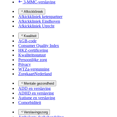
3-MMC-verslaving
Afkickkliniek
Afkickkliniek ketenpartner
Afkickkliniek Eindhoven
Afkickkliniek Utrecht
Kwaliteit
AGB-code
Consumer Quality Index
HKZ-certificering
Kwaliteitsstatuut
Persoonlijke zorg
Privacy
WTZa-vergunning
ZorgkaartNederland
Mentale gezondheid
ADD en verslaving
ADHD en verslaving
Autisme en verslaving
Comorbiditeit
Verslavingszorg