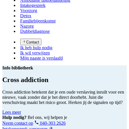
Ambulante dagbehandeling
Intakegesprek
Voorzorg
Detox
Familiebijeenkomst
Nazorg
Dubbeldiagnose
Contact
Ik heb hulp nodig
Ik wil verwijzen
Mijn naaste is verslaafd
Info bibliotheek
Cross addiction
Cross addiction betekent dat je een oude verslaving inruilt voor een
nieuwe, vaak zonder dat je het direct doorhebt. Juist die
verschuiving maakt het risico groot. Herken jij de signalen op tijd?
Lees meer
Hulp nodig?
Bel ons, wij helpen je
Neem contact op
040-303 2626
Intakegesprek aanvragen