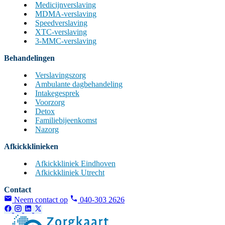
Medicijnverslaving
MDMA-verslaving
Speedverslaving
XTC-verslaving
3-MMC-verslaving
Behandelingen
Verslavingszorg
Ambulante dagbehandeling
Intakegesprek
Voorzorg
Detox
Familiebijeenkomst
Nazorg
Afkickklinieken
Afkickkliniek Eindhoven
Afkickkliniek Utrecht
Contact
Neem contact op
040-303 2626