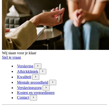
Wij staan voor je klaar
Stel je vraag
Verslaving
Afkickkliniek
Kwaliteit
Mentale gezondheid
Verslavingszorg
Kosten en vergoedingen
Contact