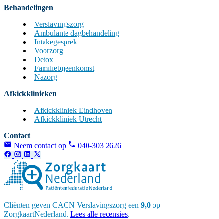
Behandelingen
Verslavingszorg
Ambulante dagbehandeling
Intakegesprek
Voorzorg
Detox
Familiebijeenkomst
Nazorg
Afkickklinieken
Afkickkliniek Eindhoven
Afkickkliniek Utrecht
Contact
Neem contact op
040-303 2626
Cliënten geven CACN Verslavingszorg een
9,0
op
ZorgkaartNederland.
Lees alle recensies
.