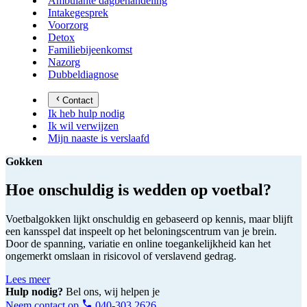
Ambulante dagbehandeling
Intakegesprek
Voorzorg
Detox
Familiebijeenkomst
Nazorg
Dubbeldiagnose
Contact
Ik heb hulp nodig
Ik wil verwijzen
Mijn naaste is verslaafd
Gokken
Hoe onschuldig is wedden op voetbal?
Voetbalgokken lijkt onschuldig en gebaseerd op kennis, maar blijft
een kansspel dat inspeelt op het beloningscentrum van je brein.
Door de spanning, variatie en online toegankelijkheid kan het
ongemerkt omslaan in risicovol of verslavend gedrag.
Lees meer
Hulp nodig?
Bel ons, wij helpen je
Neem contact op
040-303 2626