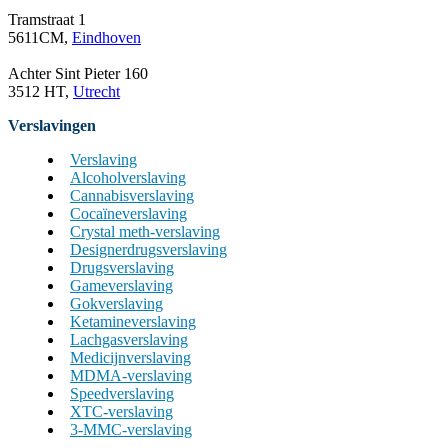
Tramstraat 1
5611CM,
Eindhoven
Achter Sint Pieter 160
3512 HT,
Utrecht
Verslavingen
Verslaving
Alcoholverslaving
Cannabisverslaving
Cocaïneverslaving
Crystal meth-verslaving
Designerdrugsverslaving
Drugsverslaving
Gameverslaving
Gokverslaving
Ketamineverslaving
Lachgasverslaving
Medicijnverslaving
MDMA-verslaving
Speedverslaving
XTC-verslaving
3-MMC-verslaving