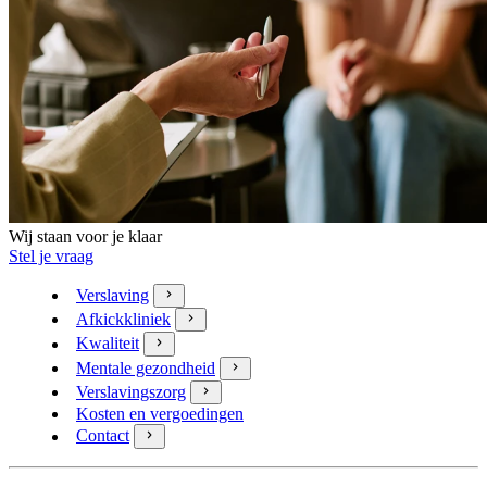
Wij staan voor je klaar
Stel je vraag
Verslaving
Afkickkliniek
Kwaliteit
Mentale gezondheid
Verslavingszorg
Kosten en vergoedingen
Contact