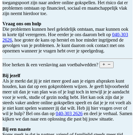
toegangspoort zijn naar andere online gokspellen. Het risico dat er
problemen ontstaan op financieel, sociaal en maatschappelijk vlak
zijn neemt hierdoor toe.
Vraag ons om hulp
Die problemen kunnen heel geleidelijk ontstaan, maar kunnen ook
in korte tijd verergeren. Hoe eerder je ons daarom belt op
040-303
2626
, hoe groter de kans op herstel en hoe minder ingrijpend de
gevolgen van je problemen. Je kunt daarom ook contact met ons
opnemen wanneer je vragen hebt over je speelgedrag.
Hoe herken ik een verslaving aan voetbalwedden?
Bij jezelf
Als je merkt dat jij je niet meer goed aan je eigen afspraken kunt
houden, kan dat op een gokprobleem wijzen. Je geeft bijvoorbeeld
meer uit dan je van plan was of je logt toch in terwijl je je aandacht
voor je werk, studie of gezin nodig hebt. Het kan ook zijn dat je
steeds vaker andere online gokspellen speelt en dat je je rot voelt als
je niet kunt spelen wanneer jij dat wilt. Heb jij hier vragen over of
wil je hulp? Bel ons dan op
040-303 2626
en deel je verhaal. Samen
kijken we dan naar een oplossing die past bij jouw situatie.
Bij een naaste
Soms merk je dat je partner, vriend of familielid steeds meer tijd