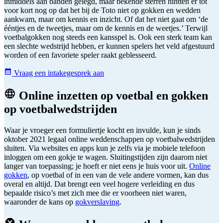
inmiddels aan banden gelegd, maar bekende sterren hintten er tot
voor kort nog op dat het bij de Toto niet op gokken en wedden
aankwam, maar om kennis en inzicht. Of dat het niet gaat om ‘de
ééntjes en de tweetjes, maar om de kennis en de weetjes.’ Terwijl
voetbalgokken nog steeds een kansspel is. Ook een sterk team kan
een slechte wedstrijd hebben, er kunnen spelers het veld afgestuurd
worden of een favoriete speler raakt geblesseerd.
Vraag een intakegesprek aan
Online inzetten op voetbal en gokken
op voetbalwedstrijden
Waar je vroeger een formuliertje kocht en invulde, kun je sinds
oktober 2021 legaal online weddenschappen op voetbalwedstrijden
sluiten. Via websites en apps kun je zelfs via je mobiele telefoon
inloggen om een gokje te wagen. Sluitingstijden zijn daarom niet
langer van toepassing; je hoeft er niet eens je huis voor uit.
Online
gokken
, op voetbal of in een van de vele andere vormen, kan dus
overal en altijd. Dat brengt een veel hogere verleiding en dus
bepaalde risico’s met zich mee die er voorheen niet waren,
waaronder de kans op
gokverslaving
.