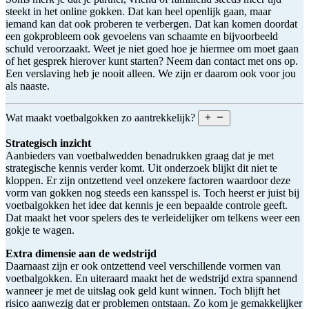
steekt in het online gokken. Dat kan heel openlijk gaan, maar
iemand kan dat ook proberen te verbergen. Dat kan komen doordat
een gokprobleem ook gevoelens van schaamte en bijvoorbeeld
schuld veroorzaakt. Weet je niet goed hoe je hiermee om moet gaan
of het gesprek hierover kunt starten? Neem dan contact met ons op.
Een verslaving heb je nooit alleen. We zijn er daarom ook voor jou
als naaste.
Wat maakt voetbalgokken zo aantrekkelijk?
Strategisch inzicht
Aanbieders van voetbalwedden benadrukken graag dat je met
strategische kennis verder komt. Uit onderzoek blijkt dit niet te
kloppen. Er zijn ontzettend veel onzekere factoren waardoor deze
vorm van gokken nog steeds een kansspel is. Toch heerst er juist bij
voetbalgokken het idee dat kennis je een bepaalde controle geeft.
Dat maakt het voor spelers des te verleidelijker om telkens weer een
gokje te wagen.
Extra dimensie aan de wedstrijd
Daarnaast zijn er ook ontzettend veel verschillende vormen van
voetbalgokken. En uiteraard maakt het de wedstrijd extra spannend
wanneer je met de uitslag ook geld kunt winnen. Toch blijft het
risico aanwezig dat er problemen ontstaan. Zo kom je gemakkelijker