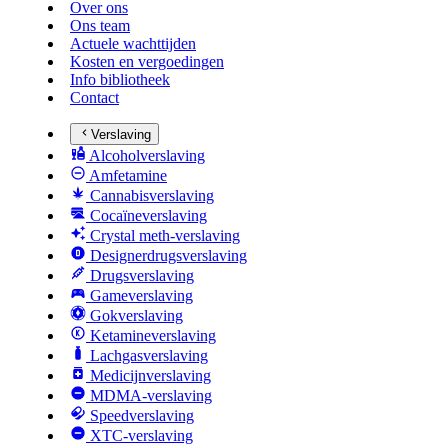
Over ons
Ons team
Actuele wachttijden
Kosten en vergoedingen
Info bibliotheek
Contact
Verslaving
Alcoholverslaving
Amfetamine
Cannabisverslaving
Cocaïneverslaving
Crystal meth-verslaving
Designerdrugsverslaving
Drugsverslaving
Gameverslaving
Gokverslaving
Ketamineverslaving
Lachgasverslaving
Medicijnverslaving
MDMA-verslaving
Speedverslaving
XTC-verslaving