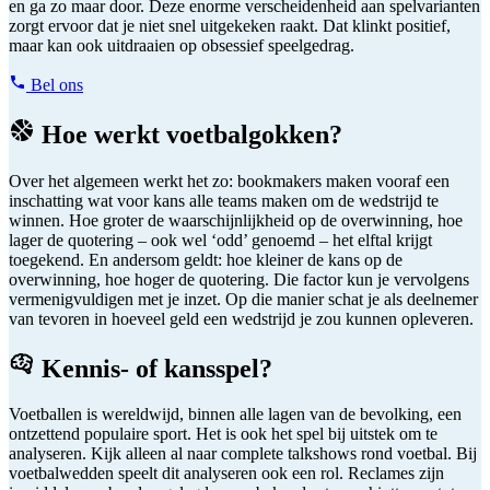
en ga zo maar door. Deze enorme verscheidenheid aan spelvarianten
zorgt ervoor dat je niet snel uitgekeken raakt. Dat klinkt positief,
maar kan ook uitdraaien op obsessief speelgedrag.
Bel ons
Hoe werkt voetbalgokken?
Over het algemeen werkt het zo: bookmakers maken vooraf een
inschatting wat voor kans alle teams maken om de wedstrijd te
winnen. Hoe groter de waarschijnlijkheid op de overwinning, hoe
lager de quotering – ook wel ‘odd’ genoemd – het elftal krijgt
toegekend. En andersom geldt: hoe kleiner de kans op de
overwinning, hoe hoger de quotering. Die factor kun je vervolgens
vermenigvuldigen met je inzet. Op die manier schat je als deelnemer
van tevoren in hoeveel geld een wedstrijd je zou kunnen opleveren.
Kennis- of kansspel?
Voetballen is wereldwijd, binnen alle lagen van de bevolking, een
ontzettend populaire sport. Het is ook het spel bij uitstek om te
analyseren. Kijk alleen al naar complete talkshows rond voetbal. Bij
voetbalwedden speelt dit analyseren ook een rol. Reclames zijn