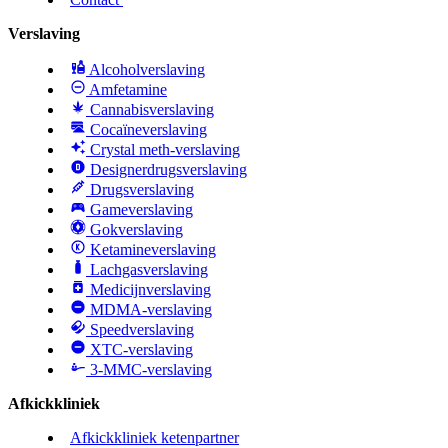
Verslaving
Alcoholverslaving
Amfetamine
Cannabisverslaving
Cocaïneverslaving
Crystal meth-verslaving
Designerdrugsverslaving
Drugsverslaving
Gameverslaving
Gokverslaving
Ketamineverslaving
Lachgasverslaving
Medicijnverslaving
MDMA-verslaving
Speedverslaving
XTC-verslaving
3-MMC-verslaving
Afkickkliniek
Afkickkliniek ketenpartner