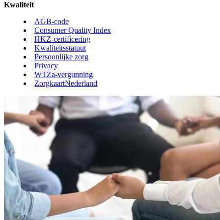
Kwaliteit
AGB-code
Consumer Quality Index
HKZ-certificering
Kwaliteitsstatuut
Persoonlijke zorg
Privacy
WTZa-vergunning
ZorgkaartNederland