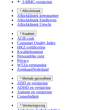
3-MMC-verslaving
Afkickkliniek
Afkickkliniek ketenpartner
Afkickkliniek Eindhoven
Afkickkliniek Utrecht
Kwaliteit
AGB-code
Consumer Quality Index
HKZ-certificering
Kwaliteitsstatuut
Persoonlijke zorg
Privacy
WTZa-vergunning
ZorgkaartNederland
Mentale gezondheid
ADD en verslaving
ADHD en verslaving
Autisme en verslaving
Comorbiditeit
Verslavingszorg