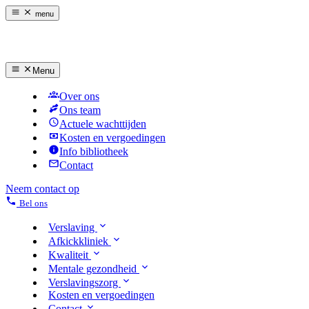
menu
Menu
Over ons
Ons team
Actuele wachttijden
Kosten en vergoedingen
Info bibliotheek
Contact
Neem contact op
Bel ons
Verslaving
Afkickkliniek
Kwaliteit
Mentale gezondheid
Verslavingszorg
Kosten en vergoedingen
Contact