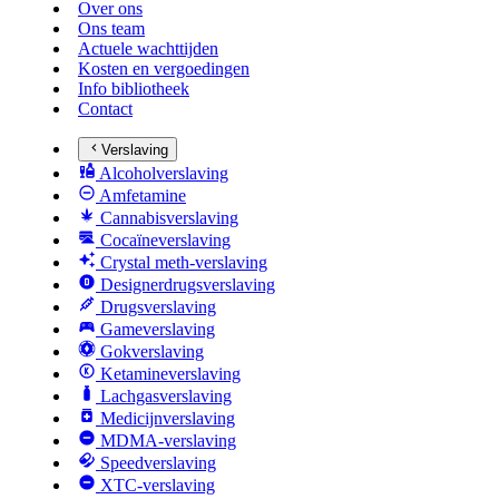
Over ons
Ons team
Actuele wachttijden
Kosten en vergoedingen
Info bibliotheek
Contact
Verslaving
Alcoholverslaving
Amfetamine
Cannabisverslaving
Cocaïneverslaving
Crystal meth-verslaving
Designerdrugsverslaving
Drugsverslaving
Gameverslaving
Gokverslaving
Ketamineverslaving
Lachgasverslaving
Medicijnverslaving
MDMA-verslaving
Speedverslaving
XTC-verslaving