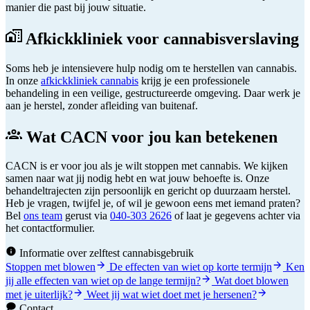
manier die past bij jouw situatie.
Afkickkliniek voor cannabisverslaving
Soms heb je intensievere hulp nodig om te herstellen van cannabis.
In onze
afkickkliniek cannabis
krijg je een professionele
behandeling in een veilige, gestructureerde omgeving. Daar werk je
aan je herstel, zonder afleiding van buitenaf.
Wat CACN voor jou kan betekenen
CACN is er voor jou als je wilt stoppen met cannabis. We kijken
samen naar wat jij nodig hebt en wat jouw behoefte is. Onze
behandeltrajecten zijn persoonlijk en gericht op duurzaam herstel.
Heb je vragen, twijfel je, of wil je gewoon eens met iemand praten?
Bel
ons team
gerust via
040-303 2626
of laat je gegevens achter via
het contactformulier.
Informatie over zelftest cannabisgebruik
Stoppen met blowen
De effecten van wiet op korte termijn
Ken
jij alle effecten van wiet op de lange termijn?
Wat doet blowen
met je uiterlijk?
Weet jij wat wiet doet met je hersenen?
Contact