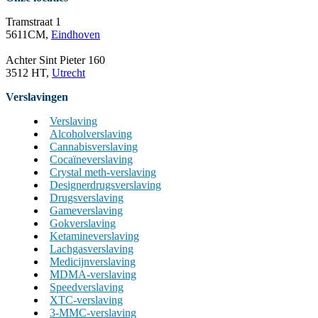
Tramstraat 1
5611CM,
Eindhoven
Achter Sint Pieter 160
3512 HT,
Utrecht
Verslavingen
Verslaving
Alcoholverslaving
Cannabisverslaving
Cocaïneverslaving
Crystal meth-verslaving
Designerdrugsverslaving
Drugsverslaving
Gameverslaving
Gokverslaving
Ketamineverslaving
Lachgasverslaving
Medicijnverslaving
MDMA-verslaving
Speedverslaving
XTC-verslaving
3-MMC-verslaving