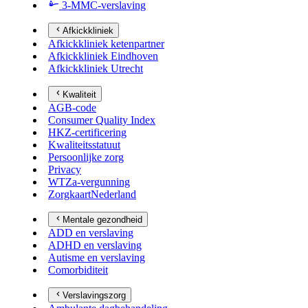
3-MMC-verslaving
Afkickkliniek
Afkickkliniek ketenpartner
Afkickkliniek Eindhoven
Afkickkliniek Utrecht
Kwaliteit
AGB-code
Consumer Quality Index
HKZ-certificering
Kwaliteitsstatuut
Persoonlijke zorg
Privacy
WTZa-vergunning
ZorgkaartNederland
Mentale gezondheid
ADD en verslaving
ADHD en verslaving
Autisme en verslaving
Comorbiditeit
Verslavingszorg