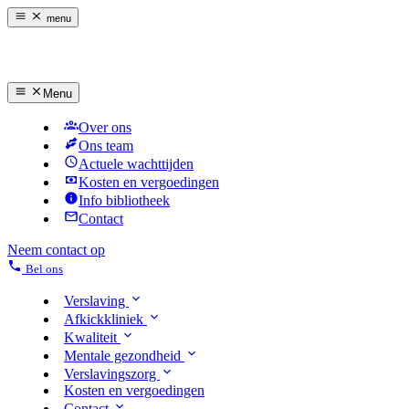
menu
Menu
Over ons
Ons team
Actuele wachttijden
Kosten en vergoedingen
Info bibliotheek
Contact
Neem contact op
Bel ons
Verslaving
Afkickkliniek
Kwaliteit
Mentale gezondheid
Verslavingszorg
Kosten en vergoedingen
Contact