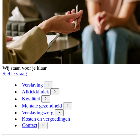
Wij staan voor je klaar
Stel je vraag
Verslaving
Afkickkliniek
Kwaliteit
Mentale gezondheid
Verslavingszorg
Kosten en vergoedingen
Contact