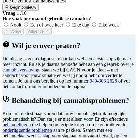
Doe de zelftest
Cannabis-zelftest
Begin opnieuw
Vraag
1
/10
Hoe vaak per maand gebruik je cannabis?
Nooit
Een of twee keer
Elke dag
Elke week
Vorige
Volgende
Wil je erover praten?
De uitslag is geen diagnose, maar kan wel een eerste stap zijn naar
meer inzicht. En als je daarna behoefte hebt aan een gesprek over je
cannabisverslaving
, staan we bij CACN voor je klaar – met
aandacht voor jouw situatie en wat jij nodig hebt om verder te
komen. Je kunt ons bereiken op het nummer
040-303 2626
of vul
het contactformulier in onderaan de pagina.
Behandeling bij cannabisproblemen?
Komt uit de test naar voren dat jouw cannabisgebruik mogelijk
problematisch is? Dan sta je er niet alleen voor. Er zijn effectieve
behandelingen
die helpen om grip te krijgen op je gebruik en de
onderliggende problemen
aan te pakken. Samen met een
behandelaar werk je stap voor stap aan duurzaam herstel, op een