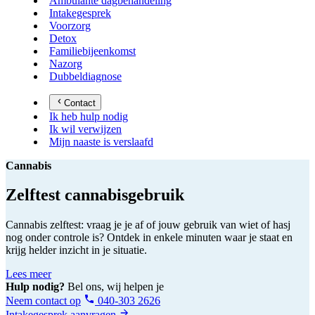
Ambulante dagbehandeling
Intakegesprek
Voorzorg
Detox
Familiebijeenkomst
Nazorg
Dubbeldiagnose
Contact
Ik heb hulp nodig
Ik wil verwijzen
Mijn naaste is verslaafd
Cannabis
Zelftest cannabisgebruik
Cannabis zelftest: vraag je je af of jouw gebruik van wiet of hasj
nog onder controle is? Ontdek in enkele minuten waar je staat en
krijg helder inzicht in je situatie.
Lees meer
Hulp nodig?
Bel ons, wij helpen je
Neem contact op
040-303 2626
Intakegesprek aanvragen