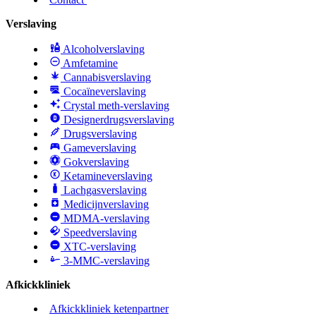
Verslaving
Alcoholverslaving
Amfetamine
Cannabisverslaving
Cocaïneverslaving
Crystal meth-verslaving
Designerdrugsverslaving
Drugsverslaving
Gameverslaving
Gokverslaving
Ketamineverslaving
Lachgasverslaving
Medicijnverslaving
MDMA-verslaving
Speedverslaving
XTC-verslaving
3-MMC-verslaving
Afkickkliniek
Afkickkliniek ketenpartner