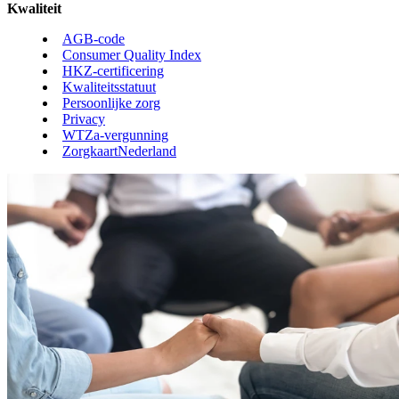
Kwaliteit
AGB-code
Consumer Quality Index
HKZ-certificering
Kwaliteitsstatuut
Persoonlijke zorg
Privacy
WTZa-vergunning
ZorgkaartNederland