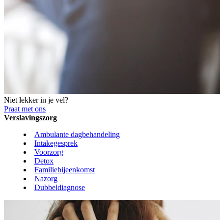
Niet lekker in je vel?
Praat met ons
Verslavingszorg
Ambulante dagbehandeling
Intakegesprek
Voorzorg
Detox
Familiebijeenkomst
Nazorg
Dubbeldiagnose