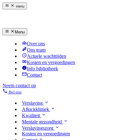
menu
Menu
Over ons
Ons team
Actuele wachttijden
Kosten en vergoedingen
Info bibliotheek
Contact
Neem contact op
Bel ons
Verslaving
Afkickkliniek
Kwaliteit
Mentale gezondheid
Verslavingszorg
Kosten en vergoedingen
Contact