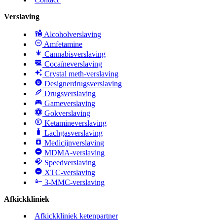
Verslaving
Alcoholverslaving
Amfetamine
Cannabisverslaving
Cocaïneverslaving
Crystal meth-verslaving
Designerdrugsverslaving
Drugsverslaving
Gameverslaving
Gokverslaving
Ketamineverslaving
Lachgasverslaving
Medicijnverslaving
MDMA-verslaving
Speedverslaving
XTC-verslaving
3-MMC-verslaving
Afkickkliniek
Afkickkliniek ketenpartner