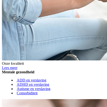
Onze kwaliteit
Lees meer
Mentale gezondheid
ADD en verslaving
ADHD en verslaving
Autisme en verslaving
Comorbiditeit