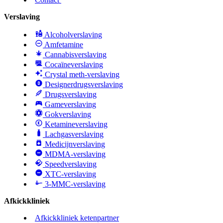
Verslaving
Alcoholverslaving
Amfetamine
Cannabisverslaving
Cocaïneverslaving
Crystal meth-verslaving
Designerdrugsverslaving
Drugsverslaving
Gameverslaving
Gokverslaving
Ketamineverslaving
Lachgasverslaving
Medicijnverslaving
MDMA-verslaving
Speedverslaving
XTC-verslaving
3-MMC-verslaving
Afkickkliniek
Afkickkliniek ketenpartner