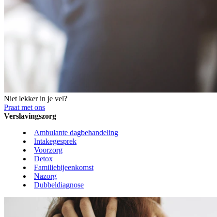
Niet lekker in je vel?
Praat met ons
Verslavingszorg
Ambulante dagbehandeling
Intakegesprek
Voorzorg
Detox
Familiebijeenkomst
Nazorg
Dubbeldiagnose