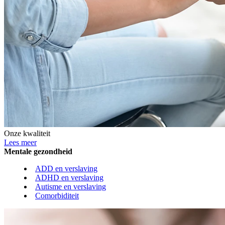
Onze kwaliteit
Lees meer
Mentale gezondheid
ADD en verslaving
ADHD en verslaving
Autisme en verslaving
Comorbiditeit