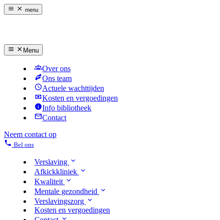
menu
Menu
Over ons
Ons team
Actuele wachttijden
Kosten en vergoedingen
Info bibliotheek
Contact
Neem contact op
Bel ons
Verslaving
Afkickkliniek
Kwaliteit
Mentale gezondheid
Verslavingszorg
Kosten en vergoedingen
Contact