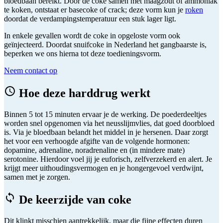
bloedbaan bereikt. Door de coke samen met maagzout of ammoniak
te koken, ontstaat er basecoke of crack; deze vorm kun je
roken
doordat de verdampingstemperatuur een stuk lager ligt.
In enkele gevallen wordt de coke in opgeloste vorm ook
geïnjecteerd. Doordat snuifcoke in Nederland het gangbaarste is,
beperken we ons hierna tot deze toedieningsvorm.
Neem contact op
Hoe deze harddrug werkt
Binnen 5 tot 15 minuten ervaar je de werking. De poederdeeltjes
worden snel opgenomen via het neusslijmvlies, dat goed doorbloed
is. Via je bloedbaan belandt het middel in je hersenen. Daar zorgt
het voor een verhoogde afgifte van de volgende hormonen:
dopamine, adrenaline, noradrenaline en (in mindere mate)
serotonine. Hierdoor voel jij je euforisch, zelfverzekerd en alert. Je
krijgt meer uithoudingsvermogen en je hongergevoel verdwijnt,
samen met je zorgen.
De keerzijde van coke
Dit klinkt misschien aantrekkelijk, maar die fijne effecten duren