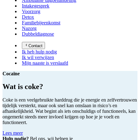
Ambulante dagbehandeling
Intakegesprek
Voorzorg
Detox
Familiebijeenkomst
Nazorg
Dubbeldiagnose
Contact
Ik heb hulp nodig
Ik wil verwijzen
Mijn naaste is verslaafd
Cocaïne
Wat is coke?
Coke is een veelgebruikte harddrug die je energie en zelfvertrouwen
tijdelijk versterkt, maar ook snel kan omslaan in risico’s en
afhankelijkheid. Wat begint als iets onschuldigs of functioneels, kan
ongemerkt steeds meer invloed krijgen op hoe je je voelt en
functioneert.
Lees meer
Hulp nodig?
Bel ons, wij helpen je