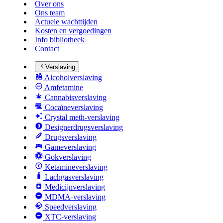
Over ons
Ons team
Actuele wachttijden
Kosten en vergoedingen
Info bibliotheek
Contact
Verslaving
Alcoholverslaving
Amfetamine
Cannabisverslaving
Cocaïneverslaving
Crystal meth-verslaving
Designerdrugsverslaving
Drugsverslaving
Gameverslaving
Gokverslaving
Ketamineverslaving
Lachgasverslaving
Medicijnverslaving
MDMA-verslaving
Speedverslaving
XTC-verslaving