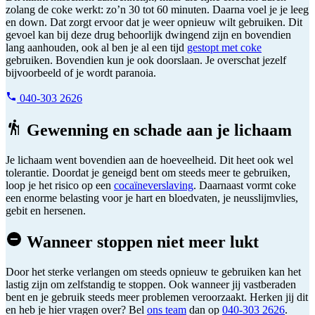
zolang de coke werkt: zo’n 30 tot 60 minuten. Daarna voel je je leeg
en down. Dat zorgt ervoor dat je weer opnieuw wilt gebruiken. Dit
gevoel kan bij deze drug behoorlijk dwingend zijn en bovendien
lang aanhouden, ook al ben je al een tijd
gestopt met coke
gebruiken. Bovendien kun je ook doorslaan. Je overschat jezelf
bijvoorbeeld of je wordt paranoia.
040-303 2626
Gewenning en schade aan je lichaam
Je lichaam went bovendien aan de hoeveelheid. Dit heet ook wel
tolerantie. Doordat je geneigd bent om steeds meer te gebruiken,
loop je het risico op een
cocaïneverslaving
. Daarnaast vormt coke
een enorme belasting voor je hart en bloedvaten, je neusslijmvlies,
gebit en hersenen.
Wanneer stoppen niet meer lukt
Door het sterke verlangen om steeds opnieuw te gebruiken kan het
lastig zijn om zelfstandig te stoppen. Ook wanneer jij vastberaden
bent en je gebruik steeds meer problemen veroorzaakt. Herken jij dit
en heb je hier vragen over? Bel
ons team
dan op
040-303 2626
.