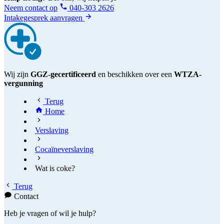
Neem contact op
040-303 2626
Intakegesprek aanvragen
Wij zijn
GGZ-gecertificeerd
en beschikken over een
WTZA-
vergunning
Terug
Home
Verslaving
Cocaïneverslaving
Wat is coke?
Terug
Contact
Heb je vragen of wil je hulp?