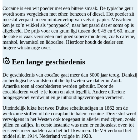
Cocaïne is een wit poeder met een bittere smaak. De typische geur
wordt soms vergeleken met ether, benzeen of diesel. Het poeder zit
meestal verpakt in een mini-envelop van vetvrij papier. Misschien
ken je zo’n wikkel als ‘ponypack’, naar het paard dat er soms op is
afgebeeld. De prijs voor een gram ligt tussen de € 45 en € 60, maar
de coke is vaak versneden met goedkopere middelen, zoals cafeïne,
manitol, levamisol en lidocaïne. Hierdoor houdt de dealer een
hogere winstmarge over.
Een lange geschiedenis
De geschiedenis van cocaïne gaat meer dan 5000 jaar terug. Dankzij
archeologische vondsten uit die tijd weten we dat er in Zuid-
Amerika toen al cocabladeren werden gebruikt. Door de
cocabladeren voel je je loom en alert tegelijk. Andere effecten:
hongergevoel verdwijnt en je uithoudingsvermogen verbetert.
Uiteindelijk lukte het twee Duitse scheikundigen in 1862 om de
werkzame stoffen uit de cocaplant te halen: cocaïne. Deze stof werd
vervolgens in het Westen ook toegepast in allerlei medicijnen, zoals
pillen en zalfjes. In eerste instantie was men er enthousiast over, tot
er steeds meer nadelen aan het licht kwamen. De VS verbood het
middel al in 1914. Nederland volgde in 1928.