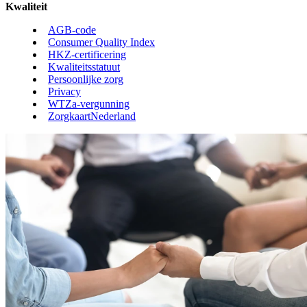
Kwaliteit
AGB-code
Consumer Quality Index
HKZ-certificering
Kwaliteitsstatuut
Persoonlijke zorg
Privacy
WTZa-vergunning
ZorgkaartNederland