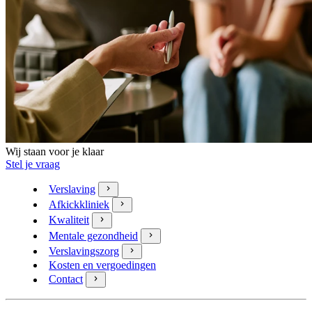
Wij staan voor je klaar
Stel je vraag
Verslaving
Afkickkliniek
Kwaliteit
Mentale gezondheid
Verslavingszorg
Kosten en vergoedingen
Contact