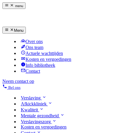
menu
Menu
Over ons
Ons team
Actuele wachttijden
Kosten en vergoedingen
Info bibliotheek
Contact
Neem contact op
Bel ons
Verslaving
Afkickkliniek
Kwaliteit
Mentale gezondheid
Verslavingszorg
Kosten en vergoedingen
Contact