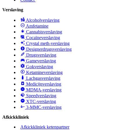
Verslaving
Alcoholverslaving
Amfetamine
Cannabisverslaving
Cocaïneverslaving
Crystal meth-verslaving
Designerdrugsverslaving
Drugsverslaving
Gameverslaving
Gokverslaving
Ketamineverslaving
Lachgasverslaving
Medicijnverslaving
MDMA-verslaving
Speedverslaving
XTC-verslaving
3-MMC-verslaving
Afkickkliniek
Afkickkliniek ketenpartner