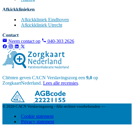
Afkickklinieken
Afkickkliniek Eindhoven
Afkickkliniek Utrecht
Contact
Neem contact op
040-303 2626
Cliënten geven CACN Verslavingszorg een
9,0
op
ZorgkaartNederland.
Lees alle recensies
.
© 2026 CACN Verslavingszorg - Alle rechten voorbehouden
—
Cookie statement
Privacy statement