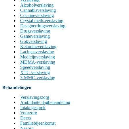
Alcoholverslaving
Cannabisverslaving
Cocaïneverslaving
Crystal meth-verslaving
Designerdrugsverslaving
Drugsverslaving
Gameverslaving
Gokverslaving
Ketamineverslaving
Lachgasverslaving
Medicijnverslaving
MDMA-verslaving
Speedverslaving
XTC-verslaving
3-MMC-verslaving
Behandelingen
Verslavingszorg
Ambulante dagbehandeling
Intakegesprek
Voorzorg
Detox
Familiebijeenkomst
Nazorg