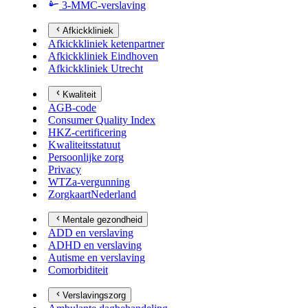
3-MMC-verslaving
Afkickkliniek
Afkickkliniek ketenpartner
Afkickkliniek Eindhoven
Afkickkliniek Utrecht
Kwaliteit
AGB-code
Consumer Quality Index
HKZ-certificering
Kwaliteitsstatuut
Persoonlijke zorg
Privacy
WTZa-vergunning
ZorgkaartNederland
Mentale gezondheid
ADD en verslaving
ADHD en verslaving
Autisme en verslaving
Comorbiditeit
Verslavingszorg