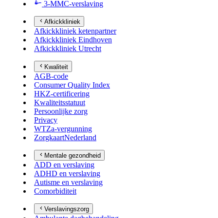
3-MMC-verslaving
Afkickkliniek
Afkickkliniek ketenpartner
Afkickkliniek Eindhoven
Afkickkliniek Utrecht
Kwaliteit
AGB-code
Consumer Quality Index
HKZ-certificering
Kwaliteitsstatuut
Persoonlijke zorg
Privacy
WTZa-vergunning
ZorgkaartNederland
Mentale gezondheid
ADD en verslaving
ADHD en verslaving
Autisme en verslaving
Comorbiditeit
Verslavingszorg