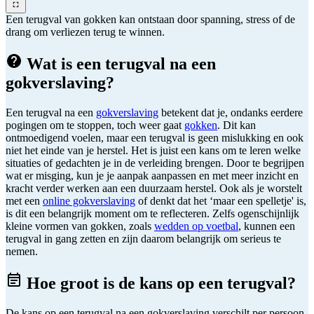
Een terugval van gokken kan ontstaan door spanning, stress of de
drang om verliezen terug te winnen.
Wat is een terugval na een
gokverslaving?
Een terugval na een
gokverslaving
betekent dat je, ondanks eerdere
pogingen om te stoppen, toch weer gaat
gokken
. Dit kan
ontmoedigend voelen, maar een terugval is geen mislukking en ook
niet het einde van je herstel. Het is juist een kans om te leren welke
situaties of gedachten je in de verleiding brengen. Door te begrijpen
wat er misging, kun je je aanpak aanpassen en met meer inzicht en
kracht verder werken aan een duurzaam herstel. Ook als je worstelt
met een
online gokverslaving
of denkt dat het ‘maar een spelletje' is,
is dit een belangrijk moment om te reflecteren. Zelfs ogenschijnlijk
kleine vormen van gokken, zoals
wedden op voetbal
, kunnen een
terugval in gang zetten en zijn daarom belangrijk om serieus te
nemen.
Hoe groot is de kans op een terugval?
De kans op een terugval na een gokverslaving verschilt per persoon