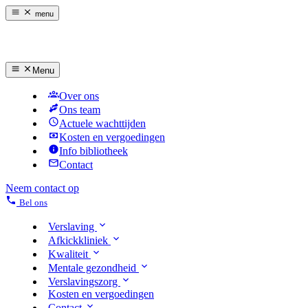
menu
Menu
Over ons
Ons team
Actuele wachttijden
Kosten en vergoedingen
Info bibliotheek
Contact
Neem contact op
Bel ons
Verslaving
Afkickkliniek
Kwaliteit
Mentale gezondheid
Verslavingszorg
Kosten en vergoedingen
Contact