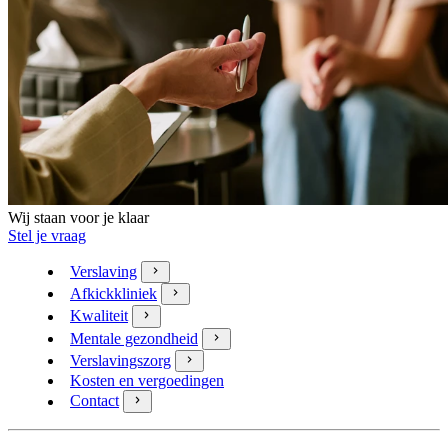
Wij staan voor je klaar
Stel je vraag
Verslaving
Afkickkliniek
Kwaliteit
Mentale gezondheid
Verslavingszorg
Kosten en vergoedingen
Contact