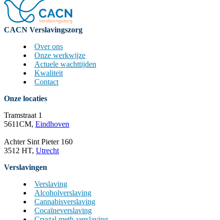
CACN Verslavingszorg
Over ons
Onze werkwijze
Actuele wachttijden
Kwaliteit
Contact
Onze locaties
Tramstraat 1
5611CM,
Eindhoven
Achter Sint Pieter 160
3512 HT,
Utrecht
Verslavingen
Verslaving
Alcoholverslaving
Cannabisverslaving
Cocaïneverslaving
Crystal meth-verslaving