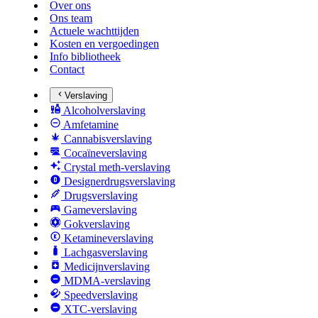
Over ons
Ons team
Actuele wachttijden
Kosten en vergoedingen
Info bibliotheek
Contact
Verslaving
Alcoholverslaving
Amfetamine
Cannabisverslaving
Cocaïneverslaving
Crystal meth-verslaving
Designerdrugsverslaving
Drugsverslaving
Gameverslaving
Gokverslaving
Ketamineverslaving
Lachgasverslaving
Medicijnverslaving
MDMA-verslaving
Speedverslaving
XTC-verslaving