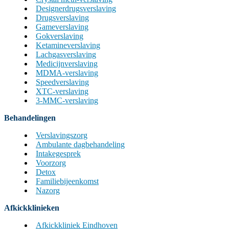
Designerdrugsverslaving
Drugsverslaving
Gameverslaving
Gokverslaving
Ketamineverslaving
Lachgasverslaving
Medicijnverslaving
MDMA-verslaving
Speedverslaving
XTC-verslaving
3-MMC-verslaving
Behandelingen
Verslavingszorg
Ambulante dagbehandeling
Intakegesprek
Voorzorg
Detox
Familiebijeenkomst
Nazorg
Afkickklinieken
Afkickkliniek Eindhoven