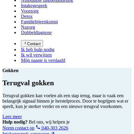
Ambulante dagbehandeling
Intakegesprek
Voorzorg
Detox
Familiebijeenkomst
Nazorg
Dubbeldiagnose
Contact
Ik heb hulp nodig
Ik wil verwijzen
Mijn naaste is verslaafd
Gokken
Terugval gokken
Terugval gokken kan voelen als een stap terug, maar is vaak een
belangrijk signaal binnen je herstelproces. Door te begrijpen wat er
speelt, kun je sterker verder en een nieuwe terugval voorkomen.
Lees meer
Hulp nodig?
Bel ons, wij helpen je
Neem contact op
040-303 2626
Intakegesprek aanvragen