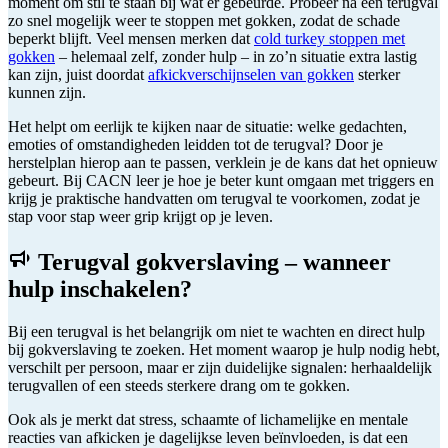
moment om stil te staan bij wat er gebeurde. Probeer na een terugval
zo snel mogelijk weer te stoppen met gokken, zodat de schade
beperkt blijft. Veel mensen merken dat
cold turkey stoppen met
gokken
– helemaal zelf, zonder hulp – in zo’n situatie extra lastig
kan zijn, juist doordat
afkickverschijnselen van gokken
sterker
kunnen zijn.
Het helpt om eerlijk te kijken naar de situatie: welke gedachten,
emoties of omstandigheden leidden tot de terugval? Door je
herstelplan hierop aan te passen, verklein je de kans dat het opnieuw
gebeurt. Bij CACN leer je hoe je beter kunt omgaan met triggers en
krijg je praktische handvatten om terugval te voorkomen, zodat je
stap voor stap weer grip krijgt op je leven.
Terugval gokverslaving – wanneer
hulp inschakelen?
Bij een terugval is het belangrijk om niet te wachten en direct hulp
bij gokverslaving te zoeken. Het moment waarop je hulp nodig hebt,
verschilt per persoon, maar er zijn duidelijke signalen: herhaaldelijk
terugvallen of een steeds sterkere drang om te gokken.
Ook als je merkt dat stress, schaamte of lichamelijke en mentale
reacties van afkicken je dagelijkse leven beïnvloeden, is dat een