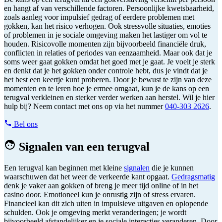
en hangt af van verschillende factoren. Persoonlijke kwetsbaarheid,
zoals aanleg voor impulsief gedrag of eerdere problemen met
gokken, kan het risico verhogen. Ook stressvolle situaties, emoties
of problemen in je sociale omgeving maken het lastiger om vol te
houden. Risicovolle momenten zijn bijvoorbeeld financiële druk,
conflicten in relaties of periodes van eenzaamheid. Maar ook dat je
soms weer gaat gokken omdat het goed met je gaat. Je voelt je sterk
en denkt dat je het gokken onder controle hebt, dus je vindt dat je
het best een keertje kunt proberen. Door je bewust te zijn van deze
momenten en te leren hoe je ermee omgaat, kun je de kans op een
terugval verkleinen en sterker verder werken aan herstel. Wil je hier
hulp bij? Neem contact met ons op via het nummer
040-303 2626
.
Bel ons
Signalen van een terugval
Een terugval kan beginnen met kleine
signalen
die je kunnen
waarschuwen dat het weer de verkeerde kant opgaat.
Gedragsmatig
denk je vaker aan gokken of breng je meer tijd online of in het
casino door. Emotioneel kun je onrustig zijn of stress ervaren.
Financieel kan dit zich uiten in impulsieve uitgaven en oplopende
schulden. Ook je omgeving merkt veranderingen; je wordt
bijvoorbeeld afstandelijker en je sociale interacties veranderen. Door