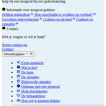
hulp bij een terugval bij een gokverslaving.
Informatie over terugval gokken
Zelftest gokgedrag
Hoe onschuldig is wedden op voetbal?
Gevolgen gokverslaving
Gokken en alcohol
Gokken en
cannabis
Contact
Heb je vragen of wil je hulp?
Neem contact op
Contact
Inhoudsopgave
Extra aandacht
Wat is het?
De kans
De signalen
Risicovolle situaties
Omgaan met een terugval
Hulp inschakelen
De behandeling
Hoe wij je kunnen helpen