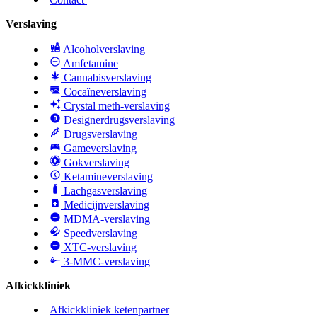
Verslaving
Alcoholverslaving
Amfetamine
Cannabisverslaving
Cocaïneverslaving
Crystal meth-verslaving
Designerdrugsverslaving
Drugsverslaving
Gameverslaving
Gokverslaving
Ketamineverslaving
Lachgasverslaving
Medicijnverslaving
MDMA-verslaving
Speedverslaving
XTC-verslaving
3-MMC-verslaving
Afkickkliniek
Afkickkliniek ketenpartner