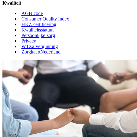
Kwaliteit
AGB-code
Consumer Quality Index
HKZ-certificering
Kwaliteitsstatuut
Persoonlijke zorg
Privacy
WTZa-vergunning
ZorgkaartNederland