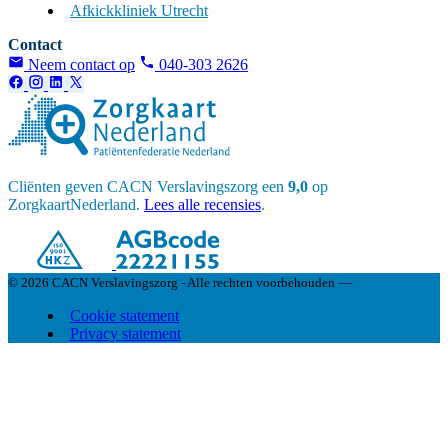
Afkickkliniek Utrecht
Contact
Neem contact op
040-303 2626
Cliënten geven CACN Verslavingszorg een
9,0
op
ZorgkaartNederland.
Lees alle recensies
.
© 2026 CACN Verslavingszorg - Alle rechten voorbehouden
—
Cookie statement
Privacy statement