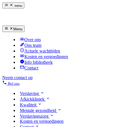
menu
Menu
Over ons
Ons team
Actuele wachttijden
Kosten en vergoedingen
Info bibliotheek
Contact
Neem contact op
Bel ons
Verslaving
Afkickkliniek
Kwaliteit
Mentale gezondheid
Verslavingszorg
Kosten en vergoedingen
Contact