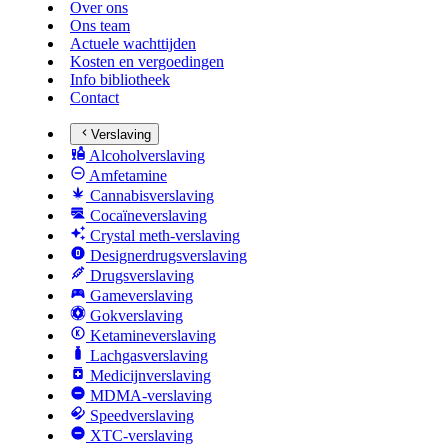
Over ons
Ons team
Actuele wachttijden
Kosten en vergoedingen
Info bibliotheek
Contact
Verslaving
Alcoholverslaving
Amfetamine
Cannabisverslaving
Cocaïneverslaving
Crystal meth-verslaving
Designerdrugsverslaving
Drugsverslaving
Gameverslaving
Gokverslaving
Ketamineverslaving
Lachgasverslaving
Medicijnverslaving
MDMA-verslaving
Speedverslaving
XTC-verslaving