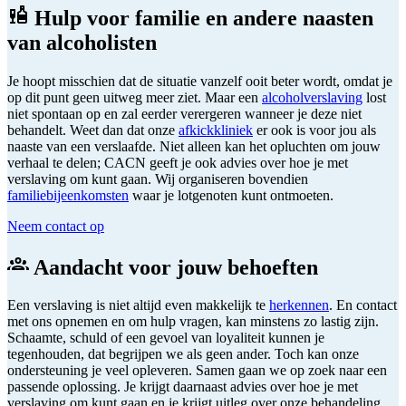
Hulp voor familie en andere naasten
van alcoholisten
Je hoopt misschien dat de situatie vanzelf ooit beter wordt, omdat je
op dit punt geen uitweg meer ziet. Maar een
alcoholverslaving
lost
niet spontaan op en zal eerder verergeren wanneer je deze niet
behandelt. Weet dan dat onze
afkickkliniek
er ook is voor jou als
naaste van een verslaafde. Niet alleen kan het opluchten om jouw
verhaal te delen; CACN geeft je ook advies over hoe je met
verslaving om kunt gaan. Wij organiseren bovendien
familiebijeenkomsten
waar je lotgenoten kunt ontmoeten.
Neem contact op
Aandacht voor jouw behoeften
Een verslaving is niet altijd even makkelijk te
herkennen
. En contact
met ons opnemen en om hulp vragen, kan minstens zo lastig zijn.
Schaamte, schuld of een gevoel van loyaliteit kunnen je
tegenhouden, dat begrijpen we als geen ander. Toch kan onze
ondersteuning je veel opleveren. Samen gaan we op zoek naar een
passende oplossing. Je krijgt daarnaast advies over hoe je met
verslaving om kunt gaan en je krijgt uitleg over onze behandeling.