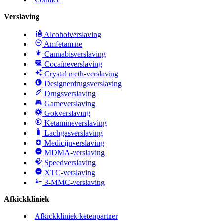
Verslaving
Alcoholverslaving
Amfetamine
Cannabisverslaving
Cocaïneverslaving
Crystal meth-verslaving
Designerdrugsverslaving
Drugsverslaving
Gameverslaving
Gokverslaving
Ketamineverslaving
Lachgasverslaving
Medicijnverslaving
MDMA-verslaving
Speedverslaving
XTC-verslaving
3-MMC-verslaving
Afkickkliniek
Afkickkliniek ketenpartner