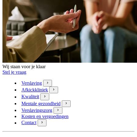
Wij staan voor je klaar
Stel je vraag
Verslaving
Afkickkliniek
Kwaliteit
Mentale gezondheid
Verslavingszorg
Kosten en vergoedingen
Contact