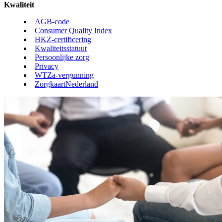
Kwaliteit
AGB-code
Consumer Quality Index
HKZ-certificering
Kwaliteitsstatuut
Persoonlijke zorg
Privacy
WTZa-vergunning
ZorgkaartNederland