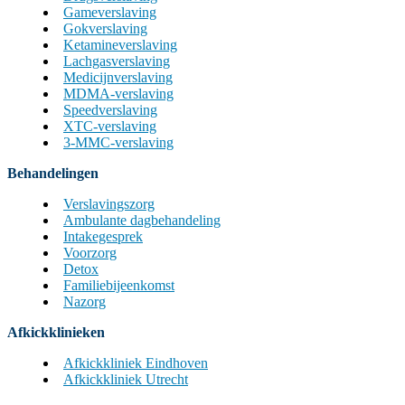
Gameverslaving
Gokverslaving
Ketamineverslaving
Lachgasverslaving
Medicijnverslaving
MDMA-verslaving
Speedverslaving
XTC-verslaving
3-MMC-verslaving
Behandelingen
Verslavingszorg
Ambulante dagbehandeling
Intakegesprek
Voorzorg
Detox
Familiebijeenkomst
Nazorg
Afkickklinieken
Afkickkliniek Eindhoven
Afkickkliniek Utrecht