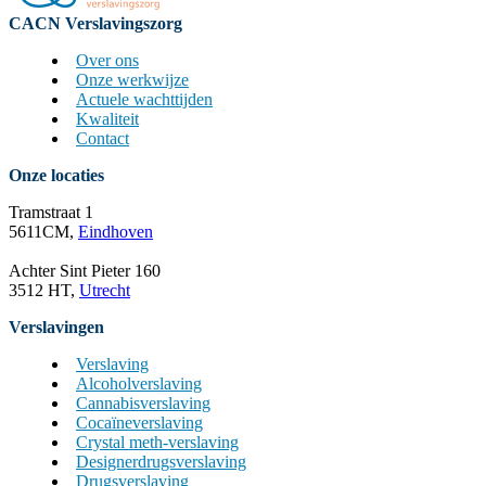
CACN Verslavingszorg
Over ons
Onze werkwijze
Actuele wachttijden
Kwaliteit
Contact
Onze locaties
Tramstraat 1
5611CM,
Eindhoven
Achter Sint Pieter 160
3512 HT,
Utrecht
Verslavingen
Verslaving
Alcoholverslaving
Cannabisverslaving
Cocaïneverslaving
Crystal meth-verslaving
Designerdrugsverslaving
Drugsverslaving