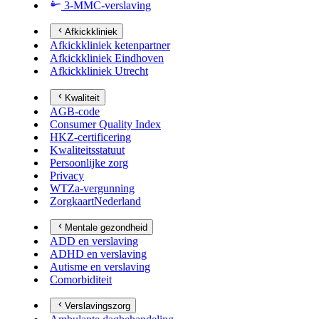
3-MMC-verslaving
Afkickkliniek
Afkickkliniek ketenpartner
Afkickkliniek Eindhoven
Afkickkliniek Utrecht
Kwaliteit
AGB-code
Consumer Quality Index
HKZ-certificering
Kwaliteitsstatuut
Persoonlijke zorg
Privacy
WTZa-vergunning
ZorgkaartNederland
Mentale gezondheid
ADD en verslaving
ADHD en verslaving
Autisme en verslaving
Comorbiditeit
Verslavingszorg