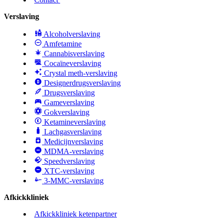
Verslaving
Alcoholverslaving
Amfetamine
Cannabisverslaving
Cocaïneverslaving
Crystal meth-verslaving
Designerdrugsverslaving
Drugsverslaving
Gameverslaving
Gokverslaving
Ketamineverslaving
Lachgasverslaving
Medicijnverslaving
MDMA-verslaving
Speedverslaving
XTC-verslaving
3-MMC-verslaving
Afkickkliniek
Afkickkliniek ketenpartner