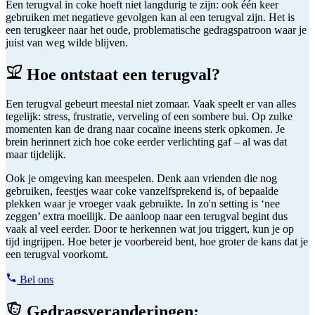
Een terugval in coke hoeft niet langdurig te zijn: ook één keer
gebruiken met negatieve gevolgen kan al een terugval zijn. Het is
een terugkeer naar het oude, problematische gedragspatroon waar je
juist van weg wilde blijven.
Hoe ontstaat een terugval?
Een terugval gebeurt meestal niet zomaar. Vaak speelt er van alles
tegelijk: stress, frustratie, verveling of een sombere bui. Op zulke
momenten kan de drang naar cocaïne ineens sterk opkomen. Je
brein herinnert zich hoe coke eerder verlichting gaf – al was dat
maar tijdelijk.
Ook je omgeving kan meespelen. Denk aan vrienden die nog
gebruiken, feestjes waar coke vanzelfsprekend is, of bepaalde
plekken waar je vroeger vaak gebruikte. In zo'n setting is ‘nee
zeggen’ extra moeilijk. De aanloop naar een terugval begint dus
vaak al veel eerder. Door te herkennen wat jou triggert, kun je op
tijd ingrijpen. Hoe beter je voorbereid bent, hoe groter de kans dat je
een terugval voorkomt.
Bel ons
Gedragsveranderingen: