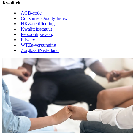
Kwaliteit
AGB-code
Consumer Quality Index
HKZ-certificering
Kwaliteitsstatuut
Persoonlijke zorg
Privacy
WTZa-vergunning
ZorgkaartNederland