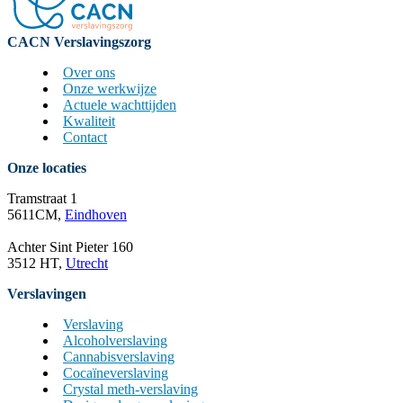
CACN Verslavingszorg
Over ons
Onze werkwijze
Actuele wachttijden
Kwaliteit
Contact
Onze locaties
Tramstraat 1
5611CM,
Eindhoven
Achter Sint Pieter 160
3512 HT,
Utrecht
Verslavingen
Verslaving
Alcoholverslaving
Cannabisverslaving
Cocaïneverslaving
Crystal meth-verslaving