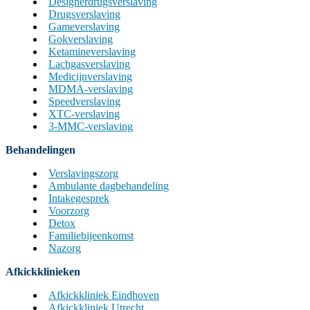
Designerdrugsverslaving
Drugsverslaving
Gameverslaving
Gokverslaving
Ketamineverslaving
Lachgasverslaving
Medicijnverslaving
MDMA-verslaving
Speedverslaving
XTC-verslaving
3-MMC-verslaving
Behandelingen
Verslavingszorg
Ambulante dagbehandeling
Intakegesprek
Voorzorg
Detox
Familiebijeenkomst
Nazorg
Afkickklinieken
Afkickkliniek Eindhoven
Afkickkliniek Utrecht