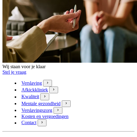
Wij staan voor je klaar
Stel je vraag
Verslaving
Afkickkliniek
Kwaliteit
Mentale gezondheid
Verslavingszorg
Kosten en vergoedingen
Contact