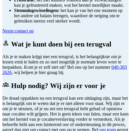
kan je gefrustreerd maken, wat het herstel moeilijker maakt.
Stemmingswisselingen:
het kan je van het ene moment op
het andere uit balans brengen, waardoor de neiging om te
gebruiken ineens veel sterker wordt.
Neem contact op
Wat je kunt doen bij een terugval
Als je te maken krijgt met een terugval, is het belangrijkste om je
lessen eruit te halen en zo snel mogelijk je normale leven weer te
herpakken. Kom je er zelf niet uit? Bel ons op het nummer
040-303
2626
, wij helpen je hier graag bij.
Hulp nodig? Wij zijn er voor je
De draad oppakken na een terugval kan een uitdaging zijn, maar het
is belangrijk om te weten dat je er niet alleen voor staat. Wij zijn er
om je te steunen, of je nu net een terugval hebt gehad of opnieuw
naar cocaïne wilt grijpen. Het is geen teken van falen, maar een kans
om het herstel van je cocaïneverslaving verder te versterken. Als je
behoefte hebt aan een luisterend oor of ondersteuning in dit proces,
aarzel dan niet om contact met ons op te nemen. Bel
ons team
gerust