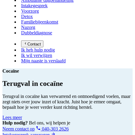
Ambulante dagbehandeling
Intakegesprek
Voorzorg
Detox
Familiebijeenkomst
Nazorg
Dubbeldiagnose
Contact
Ik heb hulp nodig
Ik wil verwijzen
Mijn naaste is verslaafd
Cocaïne
Terugval in cocaïne
Terugval in cocaïne kan verwarrend en ontmoedigend voelen, maar
zegt niets over jouw inzet of kracht. Juist hoe je ermee omgaat,
bepaalt hoe je weer verder kunt richting herstel.
Lees meer
Hulp nodig?
Bel ons, wij helpen je
Neem contact op
040-303 2626
Intakegesprek aanvragen