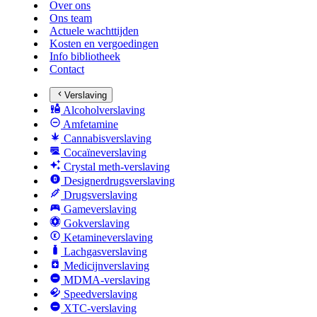
Over ons
Ons team
Actuele wachttijden
Kosten en vergoedingen
Info bibliotheek
Contact
Verslaving
Alcoholverslaving
Amfetamine
Cannabisverslaving
Cocaïneverslaving
Crystal meth-verslaving
Designerdrugsverslaving
Drugsverslaving
Gameverslaving
Gokverslaving
Ketamineverslaving
Lachgasverslaving
Medicijnverslaving
MDMA-verslaving
Speedverslaving
XTC-verslaving