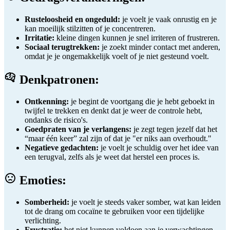
Rusteloosheid en ongeduld:
je voelt je vaak onrustig en je
kan moeilijk stilzitten of je concentreren.
Irritatie:
kleine dingen kunnen je snel irriteren of frustreren.
Sociaal terugtrekken:
je zoekt minder contact met anderen,
omdat je je ongemakkelijk voelt of je niet gesteund voelt.
Denkpatronen:
Ontkenning:
je begint de voortgang die je hebt geboekt in
twijfel te trekken en denkt dat je weer de controle hebt,
ondanks de risico's.
Goedpraten van je verlangens:
je zegt tegen jezelf dat het
“maar één keer” zal zijn of dat je "er niks aan overhoudt."
Negatieve gedachten:
je voelt je schuldig over het idee van
een terugval, zelfs als je weet dat herstel een proces is.
Emoties:
Somberheid:
je voelt je steeds vaker somber, wat kan leiden
tot de drang om cocaïne te gebruiken voor een tijdelijke
verlichting.
Frustratie:
het niet kunnen voldoen aan je verwachtingen