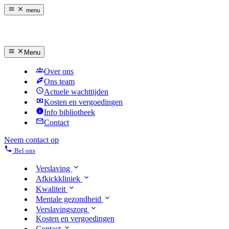
menu
Menu
Over ons
Ons team
Actuele wachttijden
Kosten en vergoedingen
Info bibliotheek
Contact
Neem contact op
Bel ons
Verslaving
Afkickkliniek
Kwaliteit
Mentale gezondheid
Verslavingszorg
Kosten en vergoedingen
Contact