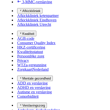
3-MMC-verslaving
Afkickkliniek
Afkickkliniek ketenpartner
Afkickkliniek Eindhoven
Afkickkliniek Utrecht
Kwaliteit
AGB-code
Consumer Quality Index
HKZ-certificering
Kwaliteitsstatuut
Persoonlijke zorg
Privacy
WTZa-vergunning
ZorgkaartNederland
Mentale gezondheid
ADD en verslaving
ADHD en verslaving
Autisme en verslaving
Comorbiditeit
Verslavingszorg