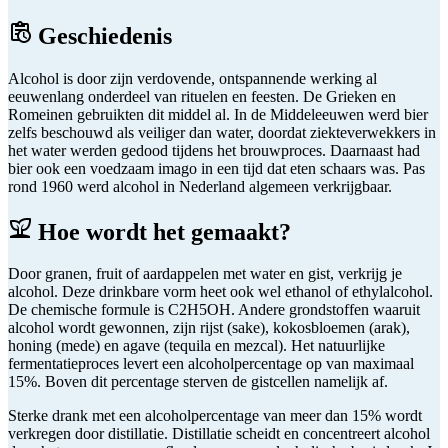
Geschiedenis
Alcohol is door zijn verdovende, ontspannende werking al
eeuwenlang onderdeel van rituelen en feesten. De Grieken en
Romeinen gebruikten dit middel al. In de Middeleeuwen werd bier
zelfs beschouwd als veiliger dan water, doordat ziekteverwekkers in
het water werden gedood tijdens het brouwproces. Daarnaast had
bier ook een voedzaam imago in een tijd dat eten schaars was. Pas
rond 1960 werd alcohol in Nederland algemeen verkrijgbaar.
Hoe wordt het gemaakt?
Door granen, fruit of aardappelen met water en gist, verkrijg je
alcohol. Deze drinkbare vorm heet ook wel ethanol of ethylalcohol.
De chemische formule is C2H5OH. Andere grondstoffen waaruit
alcohol wordt gewonnen, zijn rijst (sake), kokosbloemen (arak),
honing (mede) en agave (tequila en mezcal). Het natuurlijke
fermentatieproces levert een alcoholpercentage op van maximaal
15%. Boven dit percentage sterven de gistcellen namelijk af.
Sterke drank met een alcoholpercentage van meer dan 15% wordt
verkregen door distillatie. Distillatie scheidt en concentreert alcohol