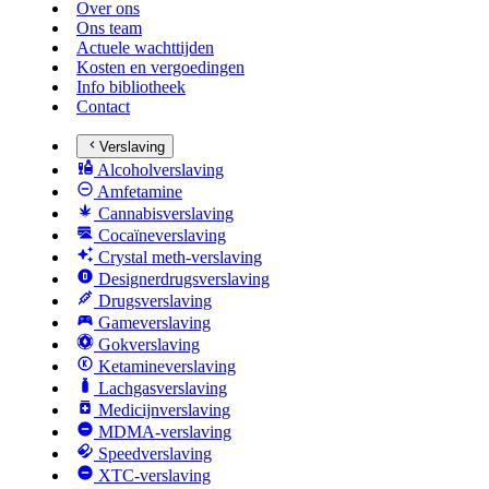
Over ons
Ons team
Actuele wachttijden
Kosten en vergoedingen
Info bibliotheek
Contact
Verslaving
Alcoholverslaving
Amfetamine
Cannabisverslaving
Cocaïneverslaving
Crystal meth-verslaving
Designerdrugsverslaving
Drugsverslaving
Gameverslaving
Gokverslaving
Ketamineverslaving
Lachgasverslaving
Medicijnverslaving
MDMA-verslaving
Speedverslaving
XTC-verslaving