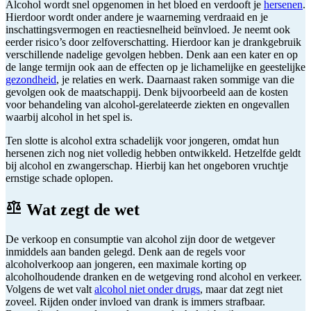
Alcohol wordt snel opgenomen in het bloed en verdooft je
hersenen
.
Hierdoor wordt onder andere je waarneming verdraaid en je
inschattingsvermogen en reactiesnelheid beïnvloed. Je neemt ook
eerder risico’s door zelfoverschatting. Hierdoor kan je drankgebruik
verschillende nadelige gevolgen hebben. Denk aan een kater en op
de lange termijn ook aan de effecten op je lichamelijke en geestelijke
gezondheid
, je relaties en werk. Daarnaast raken sommige van die
gevolgen ook de maatschappij. Denk bijvoorbeeld aan de kosten
voor behandeling van alcohol-gerelateerde ziekten en ongevallen
waarbij alcohol in het spel is.
Ten slotte is alcohol extra schadelijk voor jongeren, omdat hun
hersenen zich nog niet volledig hebben ontwikkeld. Hetzelfde geldt
bij alcohol en zwangerschap. Hierbij kan het ongeboren vruchtje
ernstige schade oplopen.
Wat zegt de wet
De verkoop en consumptie van alcohol zijn door de wetgever
inmiddels aan banden gelegd. Denk aan de regels voor
alcoholverkoop aan jongeren, een maximale korting op
alcoholhoudende dranken en de wetgeving rond alcohol en verkeer.
Volgens de wet valt
alcohol niet onder drugs
, maar dat zegt niet
zoveel. Rijden onder invloed van drank is immers strafbaar.