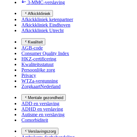
3-MMC-verslaving
Afkickkliniek
Afkickkliniek ketenpartner
Afkickkliniek Eindhoven
Afkickkliniek Utrecht
Kwaliteit
AGB-code
Consumer Quality Index
HKZ-certificering
Kwaliteitsstatuut
Persoonlijke zorg
Privacy
WTZa-vergunning
ZorgkaartNederland
Mentale gezondheid
ADD en verslaving
ADHD en verslaving
Autisme en verslaving
Comorbiditeit
Verslavingszorg