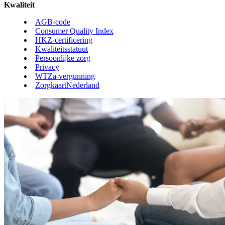
Kwaliteit
AGB-code
Consumer Quality Index
HKZ-certificering
Kwaliteitsstatuut
Persoonlijke zorg
Privacy
WTZa-vergunning
ZorgkaartNederland