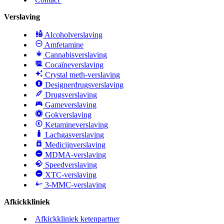
Verslaving
Alcoholverslaving
Amfetamine
Cannabisverslaving
Cocaïneverslaving
Crystal meth-verslaving
Designerdrugsverslaving
Drugsverslaving
Gameverslaving
Gokverslaving
Ketamineverslaving
Lachgasverslaving
Medicijnverslaving
MDMA-verslaving
Speedverslaving
XTC-verslaving
3-MMC-verslaving
Afkickkliniek
Afkickkliniek ketenpartner