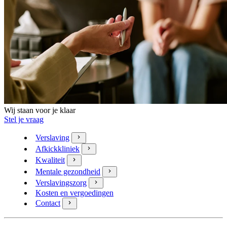
Wij staan voor je klaar
Stel je vraag
Verslaving
Afkickkliniek
Kwaliteit
Mentale gezondheid
Verslavingszorg
Kosten en vergoedingen
Contact