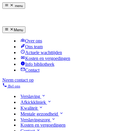
menu
Menu
Over ons
Ons team
Actuele wachttijden
Kosten en vergoedingen
Info bibliotheek
Contact
Neem contact op
Bel ons
Verslaving
Afkickkliniek
Kwaliteit
Mentale gezondheid
Verslavingszorg
Kosten en vergoedingen
Contact