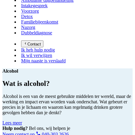
Ambulante dagbehandeling
Intakegesprek
Voorzorg
Detox
Familiebijeenkomst
Nazorg
Dubbeldiagnose
Contact
Ik heb hulp nodig
Ik wil verwijzen
Mijn naaste is verslaafd
Alcohol
Wat is alcohol?
Alcohol is een van de meest gebruikte middelen ter wereld, maar de
werking en impact ervan worden vaak onderschat. Wat gebeurt er
precies in je lichaam en waarom kan regelmatig drinken grotere
gevolgen hebben dan je denkt?
Lees meer
Hulp nodig?
Bel ons, wij helpen je
Neem contact op
040-303 2626