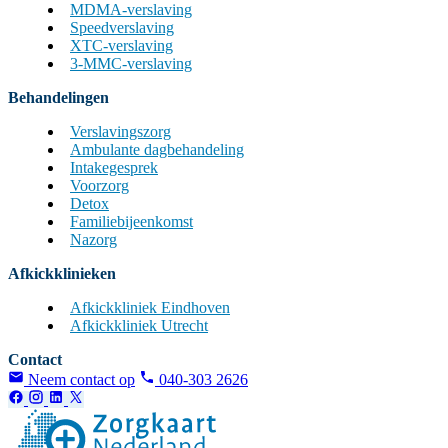
MDMA-verslaving
Speedverslaving
XTC-verslaving
3-MMC-verslaving
Behandelingen
Verslavingszorg
Ambulante dagbehandeling
Intakegesprek
Voorzorg
Detox
Familiebijeenkomst
Nazorg
Afkickklinieken
Afkickkliniek Eindhoven
Afkickkliniek Utrecht
Contact
Neem contact op
040-303 2626