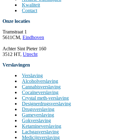
Kwaliteit
Contact
Onze locaties
Tramstraat 1
5611CM,
Eindhoven
Achter Sint Pieter 160
3512 HT,
Utrecht
Verslavingen
Verslaving
Alcoholverslaving
Cannabisverslaving
Cocaïneverslaving
Crystal meth-verslaving
Designerdrugsverslaving
Drugsverslaving
Gameverslaving
Gokverslaving
Ketamineverslaving
Lachgasverslaving
Medicijnverslaving