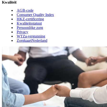
Kwaliteit
AGB-code
Consumer Quality Index
HKZ-certificering
Kwaliteitsstatuut
Persoonlijke zorg
Privacy
WTZa-vergunning
ZorgkaartNederland