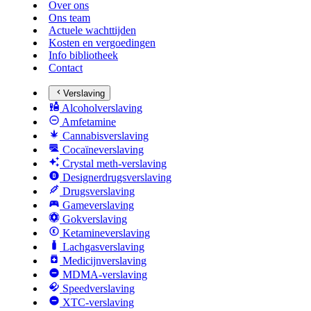
Over ons
Ons team
Actuele wachttijden
Kosten en vergoedingen
Info bibliotheek
Contact
Verslaving
Alcoholverslaving
Amfetamine
Cannabisverslaving
Cocaïneverslaving
Crystal meth-verslaving
Designerdrugsverslaving
Drugsverslaving
Gameverslaving
Gokverslaving
Ketamineverslaving
Lachgasverslaving
Medicijnverslaving
MDMA-verslaving
Speedverslaving
XTC-verslaving