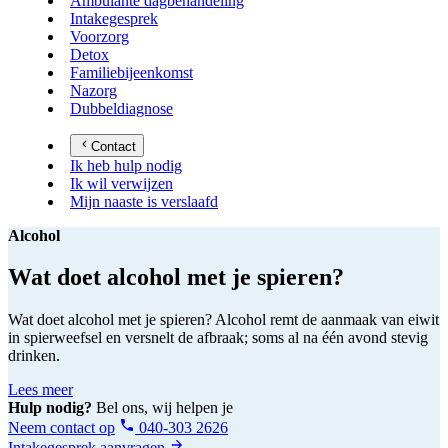
Ambulante dagbehandeling
Intakegesprek
Voorzorg
Detox
Familiebijeenkomst
Nazorg
Dubbeldiagnose
Contact
Ik heb hulp nodig
Ik wil verwijzen
Mijn naaste is verslaafd
Alcohol
Wat doet alcohol met je spieren?
Wat doet alcohol met je spieren? Alcohol remt de aanmaak van eiwit
in spierweefsel en versnelt de afbraak; soms al na één avond stevig
drinken.
Lees meer
Hulp nodig?
Bel ons, wij helpen je
Neem contact op
040-303 2626
Intakegesprek aanvragen