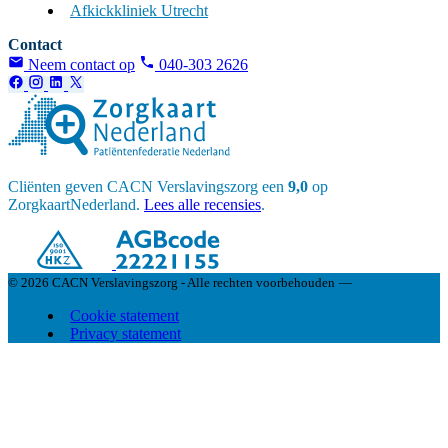
Afkickkliniek Utrecht
Contact
Neem contact op
040-303 2626
Cliënten geven CACN Verslavingszorg een
9,0
op
ZorgkaartNederland.
Lees alle recensies
.
© 2026 CACN Verslavingszorg - Alle rechten voorbehouden
—
Cookie statement
Privacy statement