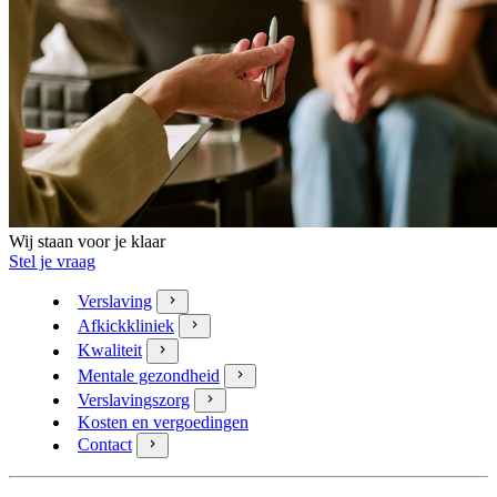
Wij staan voor je klaar
Stel je vraag
Verslaving
Afkickkliniek
Kwaliteit
Mentale gezondheid
Verslavingszorg
Kosten en vergoedingen
Contact