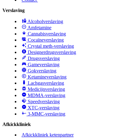
Verslaving
Alcoholverslaving
Amfetamine
Cannabisverslaving
Cocaïneverslaving
Crystal meth-verslaving
Designerdrugsverslaving
Drugsverslaving
Gameverslaving
Gokverslaving
Ketamineverslaving
Lachgasverslaving
Medicijnverslaving
MDMA-verslaving
Speedverslaving
XTC-verslaving
3-MMC-verslaving
Afkickkliniek
Afkickkliniek ketenpartner