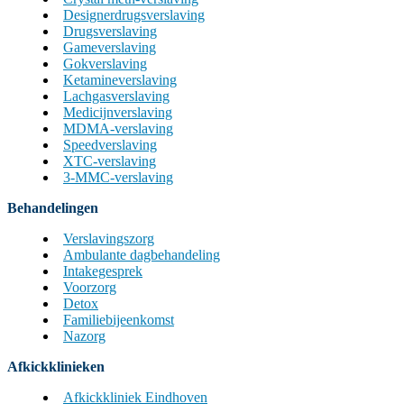
Designerdrugsverslaving
Drugsverslaving
Gameverslaving
Gokverslaving
Ketamineverslaving
Lachgasverslaving
Medicijnverslaving
MDMA-verslaving
Speedverslaving
XTC-verslaving
3-MMC-verslaving
Behandelingen
Verslavingszorg
Ambulante dagbehandeling
Intakegesprek
Voorzorg
Detox
Familiebijeenkomst
Nazorg
Afkickklinieken
Afkickkliniek Eindhoven