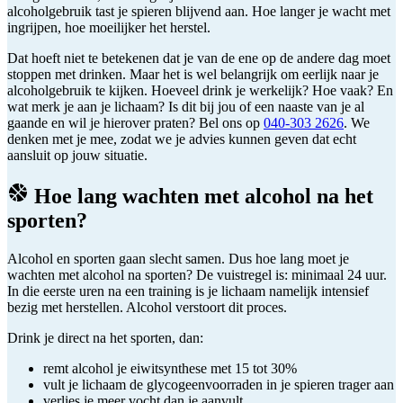
alcoholgebruik tast je spieren blijvend aan. Hoe langer je wacht met
ingrijpen, hoe moeilijker het herstel.
Dat hoeft niet te betekenen dat je van de ene op de andere dag moet
stoppen met drinken. Maar het is wel belangrijk om eerlijk naar je
alcoholgebruik te kijken. Hoeveel drink je werkelijk? Hoe vaak? En
wat merk je aan je lichaam? Is dit bij jou of een naaste van je al
gaande en wil je hierover praten? Bel ons op
040-303 2626
. We
denken met je mee, zodat we je advies kunnen geven dat echt
aansluit op jouw situatie.
Hoe lang wachten met alcohol na het
sporten?
Alcohol en sporten gaan slecht samen. Dus hoe lang moet je
wachten met alcohol na sporten? De vuistregel is: minimaal 24 uur.
In die eerste uren na een training is je lichaam namelijk intensief
bezig met herstellen. Alcohol verstoort dit proces.
Drink je direct na het sporten, dan:
remt alcohol je eiwitsynthese met 15 tot 30%
vult je lichaam de glycogeenvoorraden in je spieren trager aan
verlies je meer vocht dan je aanvult