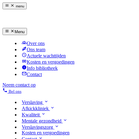
menu
Menu
Over ons
Ons team
Actuele wachttijden
Kosten en vergoedingen
Info bibliotheek
Contact
Neem contact op
Bel ons
Verslaving
Afkickkliniek
Kwaliteit
Mentale gezondheid
Verslavingszorg
Kosten en vergoedingen
Contact