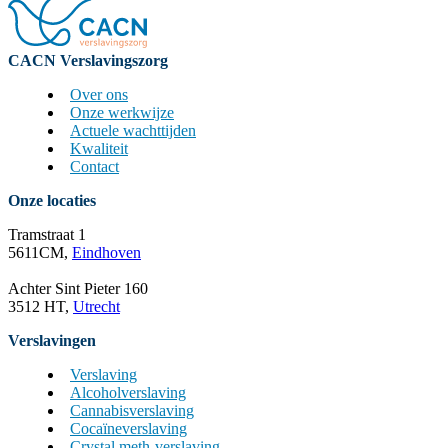
CACN Verslavingszorg
Over ons
Onze werkwijze
Actuele wachttijden
Kwaliteit
Contact
Onze locaties
Tramstraat 1
5611CM,
Eindhoven
Achter Sint Pieter 160
3512 HT,
Utrecht
Verslavingen
Verslaving
Alcoholverslaving
Cannabisverslaving
Cocaïneverslaving
Crystal meth-verslaving