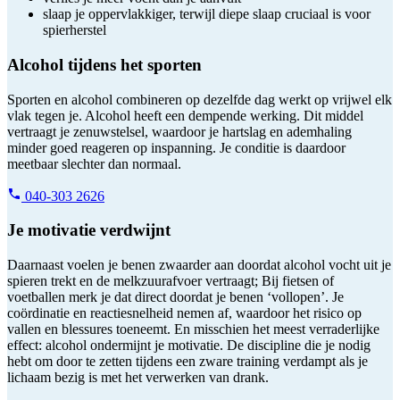
slaap je oppervlakkiger, terwijl diepe slaap cruciaal is voor
spierherstel
Alcohol tijdens het sporten
Sporten en alcohol combineren op dezelfde dag werkt op vrijwel elk
vlak tegen je. Alcohol heeft een dempende werking. Dit middel
vertraagt je zenuwstelsel, waardoor je hartslag en ademhaling
minder goed reageren op inspanning. Je conditie is daardoor
meetbaar slechter dan normaal.
040-303 2626
Je motivatie verdwijnt
Daarnaast voelen je benen zwaarder aan doordat alcohol vocht uit je
spieren trekt en de melkzuurafvoer vertraagt; Bij fietsen of
voetballen merk je dat direct doordat je benen ‘vollopen’. Je
coördinatie en reactiesnelheid nemen af, waardoor het risico op
vallen en blessures toeneemt. En misschien het meest verraderlijke
effect: alcohol ondermijnt je motivatie. De discipline die je nodig
hebt om door te zetten tijdens een zware training verdampt als je
lichaam bezig is met het verwerken van drank.