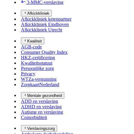
3-MMC-verslaving
Afkickkliniek
Afkickkliniek ketenpartner
Afkickkliniek Eindhoven
Afkickkliniek Utrecht
Kwaliteit
AGB-code
Consumer Quality Index
HKZ-certificering
Kwaliteitsstatuut
Persoonlijke zorg
Privacy
WTZa-vergunning
ZorgkaartNederland
Mentale gezondheid
ADD en verslaving
ADHD en verslaving
Autisme en verslaving
Comorbiditeit
Verslavingszorg