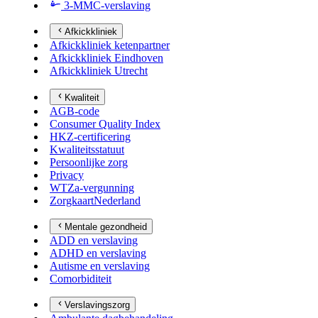
3-MMC-verslaving
Afkickkliniek
Afkickkliniek ketenpartner
Afkickkliniek Eindhoven
Afkickkliniek Utrecht
Kwaliteit
AGB-code
Consumer Quality Index
HKZ-certificering
Kwaliteitsstatuut
Persoonlijke zorg
Privacy
WTZa-vergunning
ZorgkaartNederland
Mentale gezondheid
ADD en verslaving
ADHD en verslaving
Autisme en verslaving
Comorbiditeit
Verslavingszorg