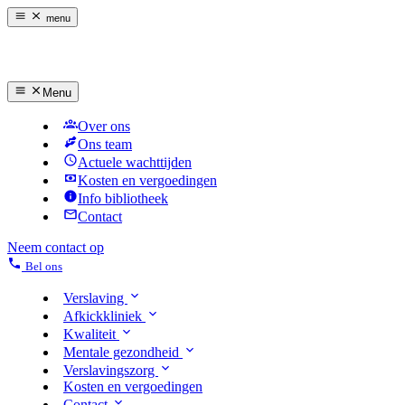
menu
Menu
Over ons
Ons team
Actuele wachttijden
Kosten en vergoedingen
Info bibliotheek
Contact
Neem contact op
Bel ons
Verslaving
Afkickkliniek
Kwaliteit
Mentale gezondheid
Verslavingszorg
Kosten en vergoedingen
Contact