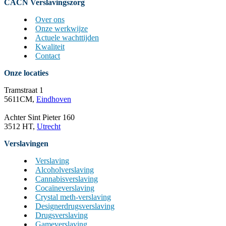
CACN Verslavingszorg
Over ons
Onze werkwijze
Actuele wachttijden
Kwaliteit
Contact
Onze locaties
Tramstraat 1
5611CM,
Eindhoven
Achter Sint Pieter 160
3512 HT,
Utrecht
Verslavingen
Verslaving
Alcoholverslaving
Cannabisverslaving
Cocaïneverslaving
Crystal meth-verslaving
Designerdrugsverslaving
Drugsverslaving
Gameverslaving