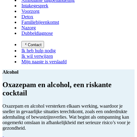
Ambulante dagbehandeling
Intakegesprek
Voorzorg
Detox
Familiebijeenkomst
Nazorg
Dubbeldiagnose
Contact
Ik heb hulp nodig
Ik wil verwijzen
Mijn naaste is verslaafd
Alcohol
Oxazepam en alcohol, een riskante
cocktail
Oxazepam en alcohol versterken elkaars werking, waardoor je
sneller in gevaarlijke situaties terechtkomt, zoals een onderdrukte
ademhaling of bewustzijnsverlies. Wat begint als ontspanning kan
ongemerkt omslaan in afhankelijkheid met serieuze risico’s voor je
gezondheid.