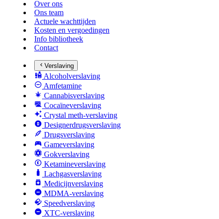
Over ons
Ons team
Actuele wachttijden
Kosten en vergoedingen
Info bibliotheek
Contact
Verslaving
Alcoholverslaving
Amfetamine
Cannabisverslaving
Cocaïneverslaving
Crystal meth-verslaving
Designerdrugsverslaving
Drugsverslaving
Gameverslaving
Gokverslaving
Ketamineverslaving
Lachgasverslaving
Medicijnverslaving
MDMA-verslaving
Speedverslaving
XTC-verslaving