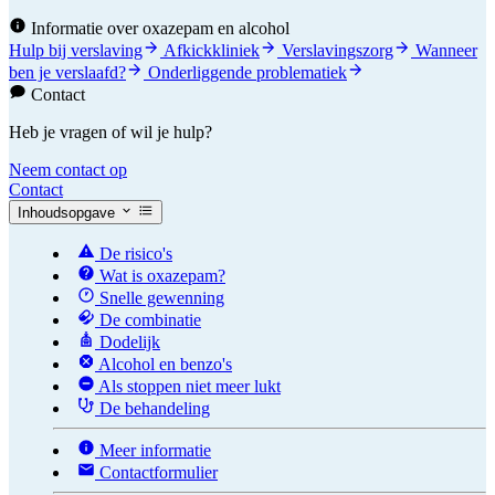
Informatie over oxazepam en alcohol
Hulp bij verslaving
Afkickkliniek
Verslavingszorg
Wanneer
ben je verslaafd?
Onderliggende problematiek
Contact
Heb je vragen of wil je hulp?
Neem contact op
Contact
Inhoudsopgave
De risico's
Wat is oxazepam?
Snelle gewenning
De combinatie
Dodelijk
Alcohol en benzo's
Als stoppen niet meer lukt
De behandeling
Meer informatie
Contactformulier