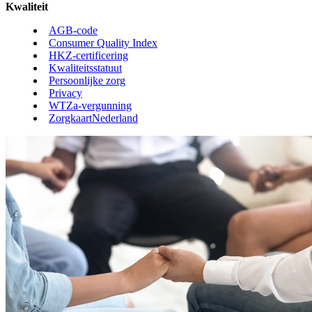
Kwaliteit
AGB-code
Consumer Quality Index
HKZ-certificering
Kwaliteitsstatuut
Persoonlijke zorg
Privacy
WTZa-vergunning
ZorgkaartNederland