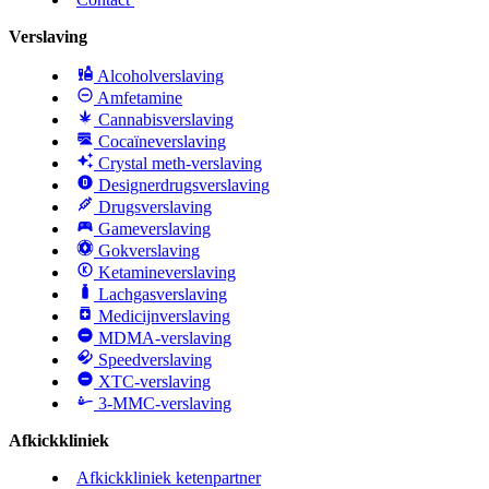
Verslaving
Alcoholverslaving
Amfetamine
Cannabisverslaving
Cocaïneverslaving
Crystal meth-verslaving
Designerdrugsverslaving
Drugsverslaving
Gameverslaving
Gokverslaving
Ketamineverslaving
Lachgasverslaving
Medicijnverslaving
MDMA-verslaving
Speedverslaving
XTC-verslaving
3-MMC-verslaving
Afkickkliniek
Afkickkliniek ketenpartner