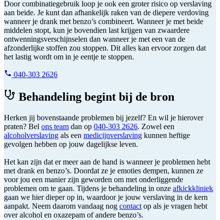
Door combinatiegebruik loop je ook een groter risico op verslaving
aan beide. Je kunt dan afhankelijk raken van de diepere verdoving
wanneer je drank met benzo’s combineert. Wanneer je met beide
middelen stopt, kun je bovendien last krijgen van zwaardere
ontwenningsverschijnselen dan wanneer je met een van de
afzonderlijke stoffen zou stoppen. Dit alles kan ervoor zorgen dat
het lastig wordt om in je eentje te stoppen.
040-303 2626
Behandeling begint bij de bron
Herken jij bovenstaande problemen bij jezelf? En wil je hierover
praten? Bel
ons team
dan op
040-303 2626
. Zowel een
alcoholverslaving
als een
medicijnverslaving
kunnen heftige
gevolgen hebben op jouw dagelijkse leven.
Het kan zijn dat er meer aan de hand is wanneer je problemen hebt
met drank en benzo’s. Doordat ze je emoties dempen, kunnen ze
voor jou een manier zijn geworden om met onderliggende
problemen om te gaan. Tijdens je behandeling in onze
afkickkliniek
gaan we hier dieper op in, waardoor je jouw verslaving in de kern
aanpakt. Neem daarom vandaag nog
contact
op als je vragen hebt
over alcohol en oxazepam of andere benzo’s.