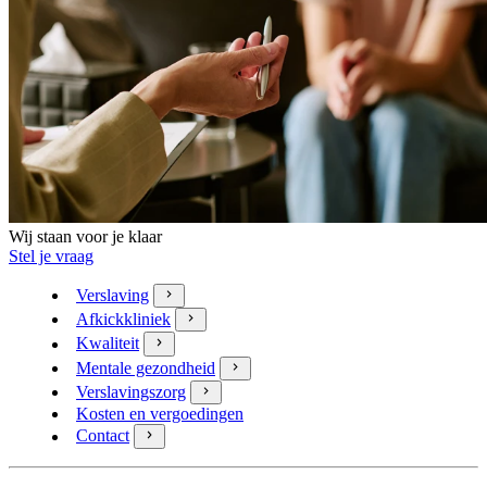
Wij staan voor je klaar
Stel je vraag
Verslaving
Afkickkliniek
Kwaliteit
Mentale gezondheid
Verslavingszorg
Kosten en vergoedingen
Contact