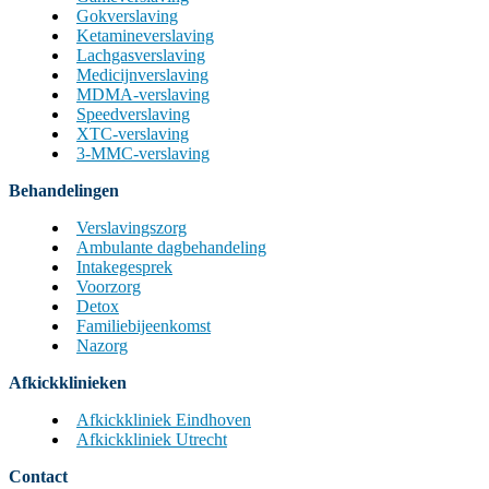
Gokverslaving
Ketamineverslaving
Lachgasverslaving
Medicijnverslaving
MDMA-verslaving
Speedverslaving
XTC-verslaving
3-MMC-verslaving
Behandelingen
Verslavingszorg
Ambulante dagbehandeling
Intakegesprek
Voorzorg
Detox
Familiebijeenkomst
Nazorg
Afkickklinieken
Afkickkliniek Eindhoven
Afkickkliniek Utrecht
Contact