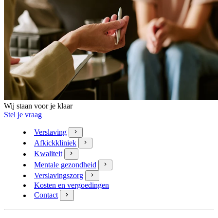
Wij staan voor je klaar
Stel je vraag
Verslaving
Afkickkliniek
Kwaliteit
Mentale gezondheid
Verslavingszorg
Kosten en vergoedingen
Contact