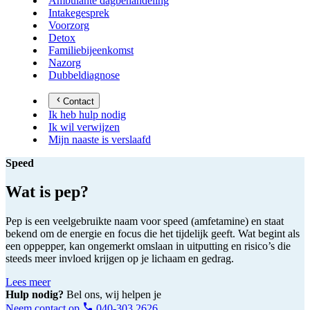
Ambulante dagbehandeling
Intakegesprek
Voorzorg
Detox
Familiebijeenkomst
Nazorg
Dubbeldiagnose
Contact
Ik heb hulp nodig
Ik wil verwijzen
Mijn naaste is verslaafd
Speed
Wat is pep?
Pep is een veelgebruikte naam voor speed (amfetamine) en staat
bekend om de energie en focus die het tijdelijk geeft. Wat begint als
een oppepper, kan ongemerkt omslaan in uitputting en risico’s die
steeds meer invloed krijgen op je lichaam en gedrag.
Lees meer
Hulp nodig?
Bel ons, wij helpen je
Neem contact op
040-303 2626