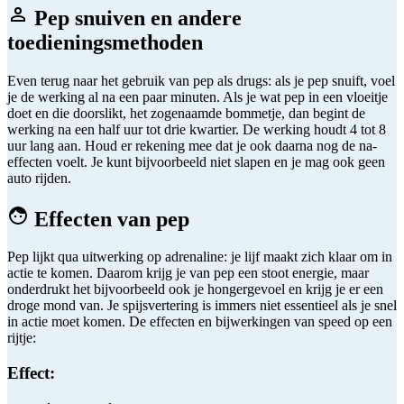
Pep snuiven en andere
toedieningsmethoden
Even terug naar het gebruik van pep als drugs: als je pep snuift, voel
je de werking al na een paar minuten. Als je wat pep in een vloeitje
doet en die doorslikt, het zogenaamde bommetje, dan begint de
werking na een half uur tot drie kwartier. De werking houdt 4 tot 8
uur lang aan. Houd er rekening mee dat je ook daarna nog de na-
effecten voelt. Je kunt bijvoorbeeld niet slapen en je mag ook geen
auto rijden.
Effecten van pep
Pep lijkt qua uitwerking op adrenaline: je lijf maakt zich klaar om in
actie te komen. Daarom krijg je van pep een stoot energie, maar
onderdrukt het bijvoorbeeld ook je hongergevoel en krijg je er een
droge mond van. Je spijsvertering is immers niet essentieel als je snel
in actie moet komen. De effecten en bijwerkingen van speed op een
rijtje:
Effect: