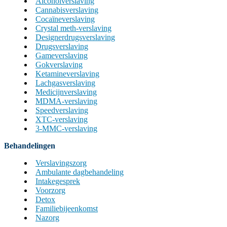
Alcoholverslaving
Cannabisverslaving
Cocaïneverslaving
Crystal meth-verslaving
Designerdrugsverslaving
Drugsverslaving
Gameverslaving
Gokverslaving
Ketamineverslaving
Lachgasverslaving
Medicijnverslaving
MDMA-verslaving
Speedverslaving
XTC-verslaving
3-MMC-verslaving
Behandelingen
Verslavingszorg
Ambulante dagbehandeling
Intakegesprek
Voorzorg
Detox
Familiebijeenkomst
Nazorg