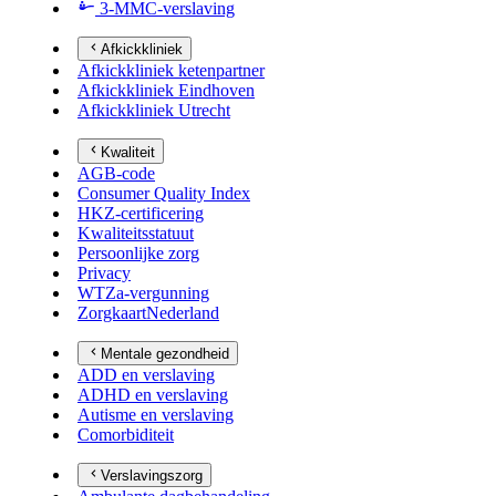
3-MMC-verslaving
Afkickkliniek
Afkickkliniek ketenpartner
Afkickkliniek Eindhoven
Afkickkliniek Utrecht
Kwaliteit
AGB-code
Consumer Quality Index
HKZ-certificering
Kwaliteitsstatuut
Persoonlijke zorg
Privacy
WTZa-vergunning
ZorgkaartNederland
Mentale gezondheid
ADD en verslaving
ADHD en verslaving
Autisme en verslaving
Comorbiditeit
Verslavingszorg