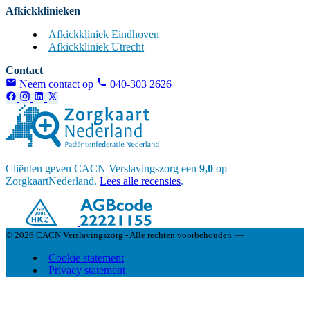
Afkickklinieken
Afkickkliniek Eindhoven
Afkickkliniek Utrecht
Contact
Neem contact op
040-303 2626
Cliënten geven CACN Verslavingszorg een
9,0
op
ZorgkaartNederland.
Lees alle recensies
.
© 2026 CACN Verslavingszorg - Alle rechten voorbehouden
—
Cookie statement
Privacy statement