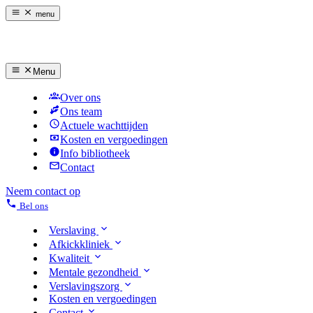
menu
Menu
Over ons
Ons team
Actuele wachttijden
Kosten en vergoedingen
Info bibliotheek
Contact
Neem contact op
Bel ons
Verslaving
Afkickkliniek
Kwaliteit
Mentale gezondheid
Verslavingszorg
Kosten en vergoedingen
Contact