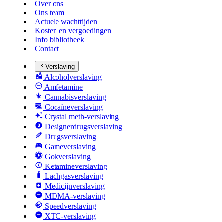
Over ons
Ons team
Actuele wachttijden
Kosten en vergoedingen
Info bibliotheek
Contact
Verslaving
Alcoholverslaving
Amfetamine
Cannabisverslaving
Cocaïneverslaving
Crystal meth-verslaving
Designerdrugsverslaving
Drugsverslaving
Gameverslaving
Gokverslaving
Ketamineverslaving
Lachgasverslaving
Medicijnverslaving
MDMA-verslaving
Speedverslaving
XTC-verslaving