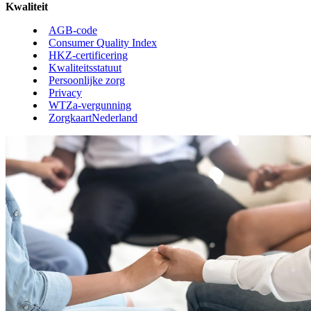
Kwaliteit
AGB-code
Consumer Quality Index
HKZ-certificering
Kwaliteitsstatuut
Persoonlijke zorg
Privacy
WTZa-vergunning
ZorgkaartNederland