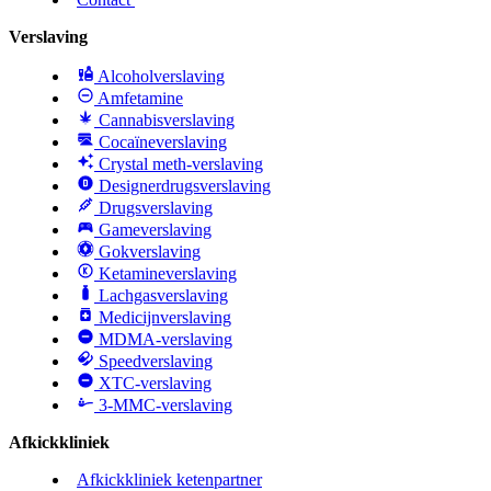
Verslaving
Alcoholverslaving
Amfetamine
Cannabisverslaving
Cocaïneverslaving
Crystal meth-verslaving
Designerdrugsverslaving
Drugsverslaving
Gameverslaving
Gokverslaving
Ketamineverslaving
Lachgasverslaving
Medicijnverslaving
MDMA-verslaving
Speedverslaving
XTC-verslaving
3-MMC-verslaving
Afkickkliniek
Afkickkliniek ketenpartner