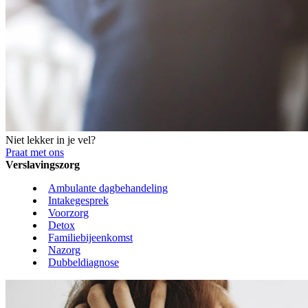
Niet lekker in je vel?
Praat met ons
Verslavingszorg
Ambulante dagbehandeling
Intakegesprek
Voorzorg
Detox
Familiebijeenkomst
Nazorg
Dubbeldiagnose