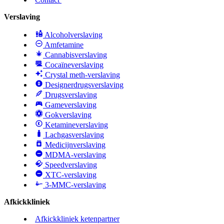
Verslaving
Alcoholverslaving
Amfetamine
Cannabisverslaving
Cocaïneverslaving
Crystal meth-verslaving
Designerdrugsverslaving
Drugsverslaving
Gameverslaving
Gokverslaving
Ketamineverslaving
Lachgasverslaving
Medicijnverslaving
MDMA-verslaving
Speedverslaving
XTC-verslaving
3-MMC-verslaving
Afkickkliniek
Afkickkliniek ketenpartner