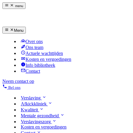
menu
Menu
Over ons
Ons team
Actuele wachttijden
Kosten en vergoedingen
Info bibliotheek
Contact
Neem contact op
Bel ons
Verslaving
Afkickkliniek
Kwaliteit
Mentale gezondheid
Verslavingszorg
Kosten en vergoedingen
Contact