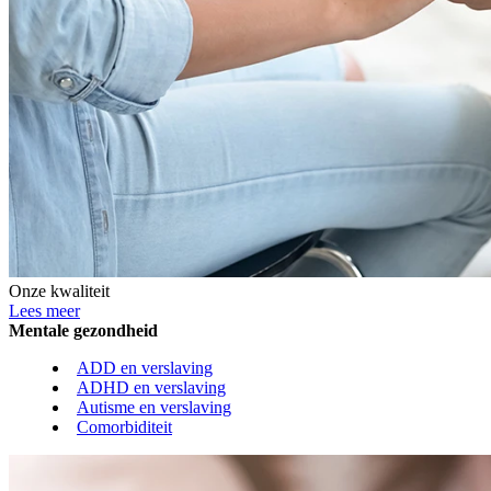
Onze kwaliteit
Lees meer
Mentale gezondheid
ADD en verslaving
ADHD en verslaving
Autisme en verslaving
Comorbiditeit